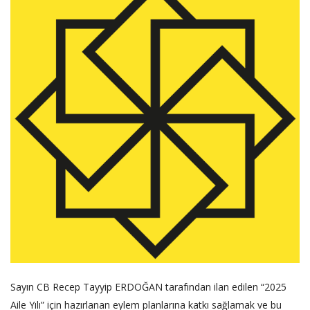
Sayın CB Recep Tayyip ERDOĞAN tarafından ilan edilen “2025
Aile Yılı” için hazırlanan eylem planlarına katkı sağlamak ve bu