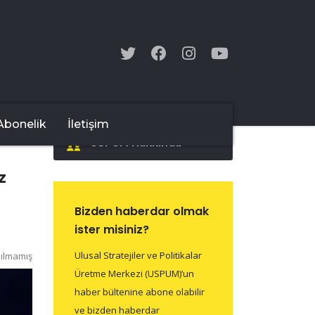
Abonelik
İletişim
USPUM Hakkında
z
Bizden haberdar olmak
ister misiniz?
Ulusal Stratejiler ve Politikalar
ılmamış
Üretme Merkezi (USPUM)’un
haber bültenine abone olabilir
ve bizden haberdar