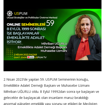
2 Nisan 2023’de yapılan 59. USPUM Seminerinin konuğu,
Emeklilikte Adalet Derneği Başkanı ve Muhasebe Uzmanı
Mihriban UĞURLU oldu. 8 Eylül 19992dan sonra işe başlayan ve
gelecekte de başlayacak olan insanların maruz bırakıldığı
anormal yükselen emeklilik yaşı sorunu ve etkileri ile Meclisten