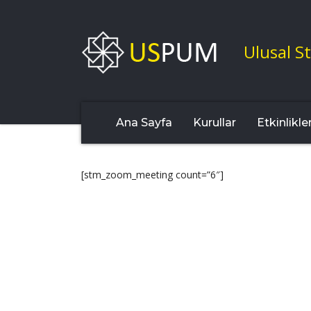
Ulusal St
Ana Sayfa
Kurullar
Etkinlikle
[stm_zoom_meeting count=”6″]