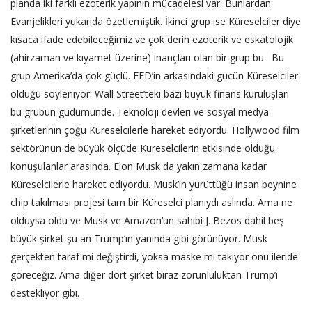
planda iki farklı ezoterik yapının mücadelesi var. Bunlardan
Evanjelikleri yukarıda özetlemiştik. İkinci grup ise Küreselciler diye
kısaca ifade edebileceğimiz ve çok derin ezoterik ve eskatolojik
(ahirzaman ve kıyamet üzerine) inançları olan bir grup bu. Bu
grup Amerika’da çok güçlü. FED’in arkasındaki gücün Küreselciler
olduğu söyleniyor. Wall Street’teki bazı büyük finans kuruluşları
bu grubun güdümünde. Teknoloji devleri ve sosyal medya
şirketlerinin çoğu Küreselcilerle hareket ediyordu. Hollywood film
sektörünün de büyük ölçüde Küreselcilerin etkisinde olduğu
konuşulanlar arasında. Elon Musk da yakın zamana kadar
Küreselcilerle hareket ediyordu. Musk’ın yürüttüğü insan beynine
chip takılması projesi tam bir Küreselci planıydı aslında. Ama ne
olduysa oldu ve Musk ve Amazon’un sahibi J. Bezos dahil beş
büyük şirket şu an Trump’ın yanında gibi görünüyor. Musk
gerçekten taraf mi değiştirdi, yoksa maske mi takıyor onu ileride
göreceğiz. Ama diğer dört şirket biraz zorunluluktan Trump’ı
destekliyor gibi.