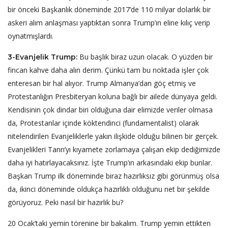
bir önceki Başkanlık döneminde 2017’de 110 milyar dolarlık bir
askeri alım anlaşması yaptıktan sonra Trump’ın eline kılıç verip
oynatmışlardı.
Bu başlık biraz uzun olacak. O yüzden bir
3-Evanjelik Trump:
fincan kahve daha alın derim. Çünkü tam bu noktada işler çok
enteresan bir hal alıyor. Trump Almanya’dan göç etmiş ve
Protestanlığın Presbiteryan koluna bağlı bir ailede dünyaya geldi.
Kendisinin çok dindar biri olduğuna dair elimizde veriler olmasa
da, Protestanlar içinde köktendinci (fundamentalist) olarak
nitelendirilen Evanjeliklerle yakın ilişkide olduğu bilinen bir gerçek.
Evanjelikleri Tanrı’yı kıyamete zorlamaya çalışan ekip dediğimizde
daha iyi hatırlayacaksınız. İşte Trump’ın arkasındaki ekip bunlar.
Başkan Trump ilk döneminde biraz hazırlıksız gibi görünmüş olsa
da, ikinci döneminde oldukça hazırlıklı olduğunu net bir şekilde
görüyoruz. Peki nasıl bir hazırlık bu?
20 Ocak’taki yemin törenine bir bakalım. Trump yemin ettikten