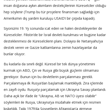
insan doğasına aykırı akımların destekçilerinin Küreselciler olduğu
hep söylenir (Trump bu tür projelere finansman sağladığı için
Amerika’nın dış yardım kuruluşu USAID’i bir çırpıda kapadı).
Siyonizmi 19. Yy sonunda icat eden ve halen destekleyenler de
Küreselciler. Filistin’de bir İsrail devleti kurulması ve bugüne kadar
desteklenmesi de Küreselcilerin planı. Dolayısı ile Netanyahu’ya
destek veren ve Gazze katliamlarına zemin hazırlayanlar da
bunlar oluyor.
Bu kadarla da sınırlı değil. Küresel bir tek dünya yönetimini
kurmak için ABD, Çin ve Rusya gibi büyük güçlerin olmaması
gerekiyor. Bunun için bu devletlerin parçalanması gerekli.
Parçalanmaya ilk Rusya’dan başlamak mantıklıydı. Zira içlerinde
en zayıfı oydu. Rusya’yı parçalamak için Ukrayna Savaşı planlandı.
Daha açık bir ifade ile “Ukrayna, AB ve NATO üyesi olabilir”
söylemleri ile Rusya, Ukrayna’ya müdahale etmek için resmen
kışkırtıldı. Tıpkı 1979’da Sovyetlerin Afganistan’a girmeye