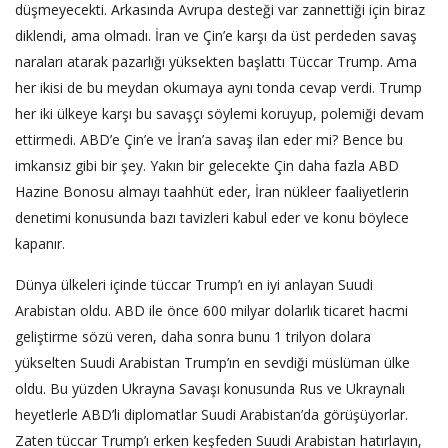
düşmeyecekti. Arkasında Avrupa desteği var zannettiği için biraz
diklendi, ama olmadı. İran ve Çin’e karşı da üst perdeden savaş
naraları atarak pazarlığı yüksekten başlattı Tüccar Trump. Ama
her ikisi de bu meydan okumaya aynı tonda cevap verdi. Trump
her iki ülkeye karşı bu savaşçı söylemi koruyup, polemiği devam
ettirmedi. ABD’e Çin’e ve İran’a savaş ilan eder mi? Bence bu
imkansız gibi bir şey. Yakın bir gelecekte Çin daha fazla ABD
Hazine Bonosu almayı taahhüt eder, İran nükleer faaliyetlerin
denetimi konusunda bazı tavizleri kabul eder ve konu böylece
kapanır.
Dünya ülkeleri içinde tüccar Trump’ı en iyi anlayan Suudi
Arabistan oldu. ABD ile önce 600 milyar dolarlık ticaret hacmi
geliştirme sözü veren, daha sonra bunu 1 trilyon dolara
yükselten Suudi Arabistan Trump’ın en sevdiği müslüman ülke
oldu. Bu yüzden Ukrayna Savaşı konusunda Rus ve Ukraynalı
heyetlerle ABD’li diplomatlar Suudi Arabistan’da görüşüyorlar.
Zaten tüccar Trump’ı erken keşfeden Suudi Arabistan hatırlayın,