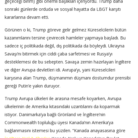
geçeceği birim) gibi önemli başlıkları içeriyordu. Trump daha
sonraki günlerde orduda ve sosyal hayatta da LBGT karşıtı
kararlarına devam etti.
Görünen o ki, Trump göreve gelir gelmez Küreselcilerin bütün
kazanımlarını tersine çevirecek hamleler yapmaya başladı. Bu
sadece iç politikada değil, dış politikada da böyleydi. Ukrayna
Savaşı’nı bitirmek için ciddi çaba sarfetmesi ve Rusya’yı
desteklemesi de bu sebepten. Savaşa zemin hazırlayan İngiltere
ve diğer Avrupa devletleri idi. Avrupa’yı, yani Küreselcileri
karşısına alan Trump, düşmanımın düşmanı dostumdur prensibi
gereği Putin’e yakın duruyor.
Trump Avrupa ülkeleri ile arasına mesafe koyarken, Avrupa
ülkelerinin de Amerika kıtasındaki uzantılarını da koparmak
istiyor. Danimarka’ya bağlı Grönland ve İngiltere’nin
Commonwealth topluluğu üyesi Kanada’nın Amerika’ya
bağlanmasını istemesi bu yüzden. “Kanada anayasasına göre