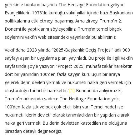
gerekirse bunların başında The Heritage Foundation geliyor.
Evanjeliklerin 1973’de kurduğu vakıf yıllar içinde bazı Başkanların
politikalarına etki etmeyi başarmış. Ama zirveyi Trump’ın 2.
Dönemi ile yaptıklarını söyleyebiliriz. Trump’ın temel birçok
söylemini vakfın web sitesindeki yayınlarda bulabilirsiniz.
Vakıf daha 2023 yılında “2025-Başkanlık Geçiş Projesi” adlı 900
sayfayı aşan bir uygulama planı yayınladı. Bu proje ile ilgili vakfın
sayfasında şöyle yazıyor: “Project 2025, muhafazakâr hareketin
dört bir yanından 100’den fazla saygın kuruluşun bir araya
gelerek derin devleti yıkmak ve hükümeti halka geri vermek için
oluşturduğu tarihi bir harekettir.”
[1]
Bundan da anlıyoruz ki,
Trump’ın arkasında sadece The Heritage Foundation yok,
100’den fazla stk ve pek çok etkili isim var. Temel hedef ise
hükumeti “derin devlet” olarak tanımladıkları bir yapıdan alarak
halka geri vermek. Bu derin devletten kastedilen ne olduğuna
birazdan detaylı değineceğiz.