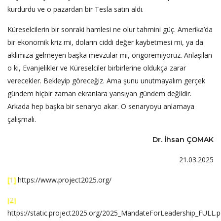
kurdurdu ve o pazardan bir Tesla satın aldı.
Küreselcilerin bir sonraki hamlesi ne olur tahmini güç. Amerika’da
bir ekonomik kriz mi, doların ciddi değer kaybetmesi mi, ya da
aklımıza gelmeyen başka mevzular mı, öngöremiyoruz. Anlaşılan
o ki, Evanjelikler ve Küreselciler birbirlerine oldukça zarar
verecekler. Bekleyip göreceğiz. Ama şunu unutmayalım gerçek
gündem hiçbir zaman ekranlara yansıyan gündem değildir.
Arkada hep başka bir senaryo akar. O senaryoyu anlamaya
çalışmalı.
Dr. İhsan ÇOMAK
21.03.2025
[1]
https://www.project2025.org/
[2]
https://static.project2025.org/2025_MandateForLeadership_FULL.p