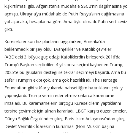
kışkırtılması gibi. Afganistan’a müdahale SSCB’nin dağılmasına yol
açmıştı. Ukrayna’ya müdahale de Putin Rusya’sının dağılmasına
yol açacaktı, hesaplarına göre. Ama öyle olmadı. Putin sert ceviz
çıktı.
Küreselciler son hız planlarını uygularken, Amerika’da
beklenmedik bir şey oldu. Evanjelikler ve Katolik çevreler
(ABD’deki 3. büyük güç odağı Katoliklerdir) birleşerek 2016’da
Trump’ı Başkan seçtirdiler. 4 yıl sonra seçimi kaybeden Trump,
2025’te bu grupların desteği ile tekrar seçilmeyi başardı. Ama bu
sefer Trump’ın ekibi çok, ama çok hazırlıklı idi. The Heritage
Foundation gibi stk’lar yukarıda bahsettiğim hazırlıklarını çok iyi
yapmışlardı. Trump yemin eder etmez onlarca kararname
imzaladı. Bu kararnamelerin birçoğu Küreselcilerin yaptıklarını
tersine çevirmek için alınan kararladı. LBGT karşıtı düzenlemeler,
Dünya Sağlık Örgütünden çıkış, Paris İklim Anlaşması’ndan çıkış,
Devlet Verimlilik İdaresi’nin kurulması (Elon Musk’ın başına