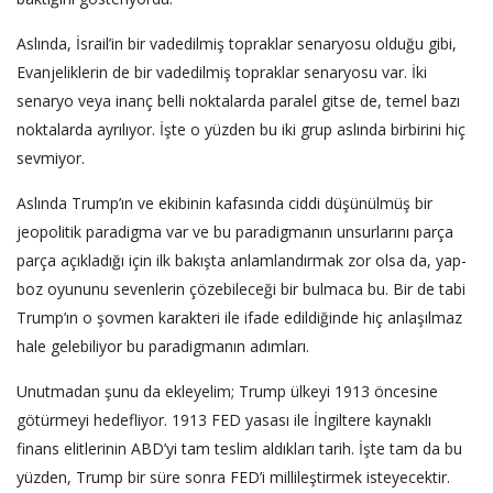
Aslında, İsrail’in bir vadedilmiş topraklar senaryosu olduğu gibi,
Evanjeliklerin de bir vadedilmiş topraklar senaryosu var. İki
senaryo veya inanç belli noktalarda paralel gitse de, temel bazı
noktalarda ayrılıyor. İşte o yüzden bu iki grup aslında birbirini hiç
sevmiyor.
Aslında Trump’ın ve ekibinin kafasında ciddi düşünülmüş bir
jeopolitik paradigma var ve bu paradigmanın unsurlarını parça
parça açıkladığı için ilk bakışta anlamlandırmak zor olsa da, yap-
boz oyununu sevenlerin çözebileceği bir bulmaca bu. Bir de tabi
Trump’ın o şovmen karakteri ile ifade edildiğinde hiç anlaşılmaz
hale gelebiliyor bu paradigmanın adımları.
Unutmadan şunu da ekleyelim; Trump ülkeyi 1913 öncesine
götürmeyi hedefliyor. 1913 FED yasası ile İngiltere kaynaklı
finans elitlerinin ABD’yi tam teslim aldıkları tarih. İşte tam da bu
yüzden, Trump bir süre sonra FED’i millileştirmek isteyecektir.