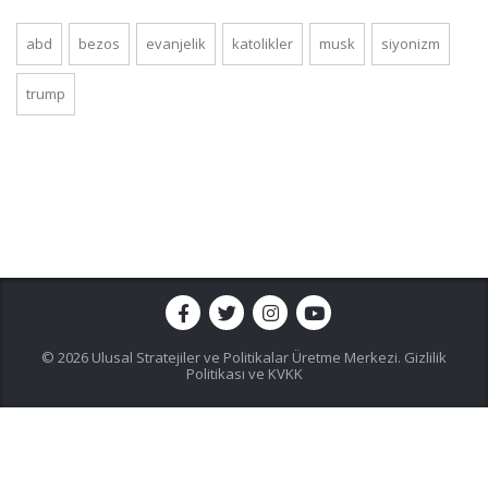
abd
bezos
evanjelik
katolikler
musk
siyonizm
trump
© 2026 Ulusal Stratejiler ve Politikalar Üretme Merkezi.
Gizlilik
Politikası ve KVKK