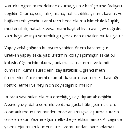
Alaturka öğrenim modelinde okuma, yalnız harf çözme faaliyeti
değildir. Okuma; ses, lafız, mana, hafıza, dikkat, ritim, kaynak ve
bağlam terbiyesidir. Tarihî tecrübede okuma bilmek ile kâtiplik,
müstensihlik, hattatlık veya resmî kayıt ehliyeti aynı şey değildir.
Yazı, kayıt ve inşa sorumluluğu gerektiren daha ileri bir faaliyettir.
Yapay zekâ çağında bu ayrım yeniden önem kazanmıştır.
Üretken yapay zekâ, yazı üretimini kolaylaştırmıştır; fakat bu
kolaylık öğrencinin okuma, anlama, tahkik etme ve kendi
cümlesini kurma süreçlerini zayıflatabilir. Öğrenci metni
üretmeden önce metni okumalı, kavramı ayırt etmeli, kaynağı
kontrol etmeli ve neyi niçin söylediğini bilmelidir.
Burada savunulan okuma önceliği, yazıyı dışlamak değildir.
Aksine yazıyı daha sorumlu ve daha güçlü hâle getirmek için,
otomatik metin üretiminden önce anlamı içselleştirme sürecini
öncelemektir. Yazma eğitimi elbette gereklidir; ancak AI çağında
yazma eğitimi artık “metin üret” komutundan ibaret olamaz.