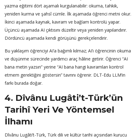
yazma eğitimi dört aşamalı kurgulanabilir: okuma, tahkik,
yeniden kurma ve şahsî cümle. İlk aşamada öğrenci metni okur.
İkinci aşamada kaynak, kavram ve bağlam kontrolü yapar.
Üçüncü aşamada AI çıktısını düzeltir veya yeniden yapılandırır.
Dördüncü aşamada kendi görüşünü gerekçelendirir.
Bu yaklaşım öğrenciyi AI’a bağımlı kılmaz; AI’ı öğrencinin okuma
ve düşünme sürecinde yardımcı araç hâline getirir. Öğrenci “AI
bana metin yazsın” yerine “AI bana hangi kavramları kontrol
etmem gerektiğini göstersin” tavrını öğrenir. DLT-Edu LLM’in
farkı burada doğar.
4. Dîvânu Lugâti’t-Türk’ün
Tarihî Yeri Ve Yöntemsel
İlhamı
Dîvânu Lugâti’t-Türk, Türk dili ve kültür tarihi açısından kurucu