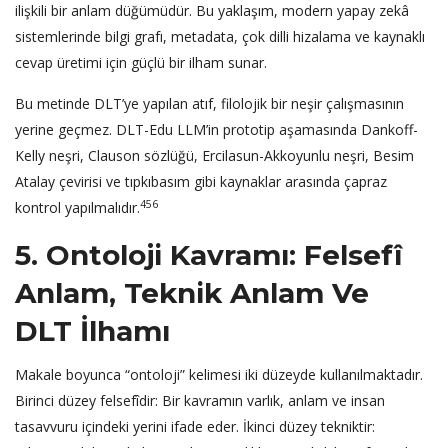
ilişkili bir anlam düğümüdür. Bu yaklaşım, modern yapay zekâ
sistemlerinde bilgi grafı, metadata, çok dilli hizalama ve kaynaklı
cevap üretimi için güçlü bir ilham sunar.
Bu metinde DLT’ye yapılan atıf, filolojik bir neşir çalışmasının
yerine geçmez. DLT-Edu LLM’in prototip aşamasında Dankoff-
Kelly neşri, Clauson sözlüğü, Ercilasun-Akkoyunlu neşri, Besim
Atalay çevirisi ve tıpkıbasım gibi kaynaklar arasında çapraz
456
kontrol yapılmalıdır.
5. Ontoloji Kavramı: Felsefî
Anlam, Teknik Anlam Ve
DLT İlhamı
Makale boyunca “ontoloji” kelimesi iki düzeyde kullanılmaktadır.
Birinci düzey felsefîdir: Bir kavramın varlık, anlam ve insan
tasavvuru içindeki yerini ifade eder. İkinci düzey tekniktir: