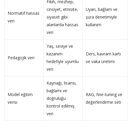
Fıkıh, mezhep,
cinsiyet, etnisite,
Uyarı, bağlam ve
Normatif hassas
siyaset gibi
şura denetimiyle
veri
alanlarda hassas
kullanım
veri
Yaş, seviye ve
kazanım
Ders, kavram kartı
Pedagojik veri
hedefiyle uyumlu
ve vaka üretimi
veri
Kaynağı, lisansı,
bağlamı ve
Model eğitim
RAG, fine-tuning ve
doğruluğu
verisi
değerlendirme seti
kontrol edilmiş
veri