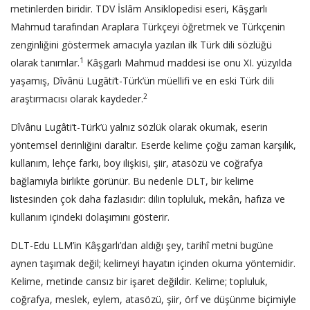
metinlerden biridir. TDV İslâm Ansiklopedisi eseri, Kâşgarlı
Mahmud tarafından Araplara Türkçeyi öğretmek ve Türkçenin
zenginliğini göstermek amacıyla yazılan ilk Türk dili sözlüğü
1
olarak tanımlar.
Kâşgarlı Mahmud maddesi ise onu XI. yüzyılda
yaşamış, Dîvânü Lugāti’t-Türk’ün müellifi ve en eski Türk dili
2
araştırmacısı olarak kaydeder.
Dîvânu Lugâti’t-Türk’ü yalnız sözlük olarak okumak, eserin
yöntemsel derinliğini daraltır. Eserde kelime çoğu zaman karşılık,
kullanım, lehçe farkı, boy ilişkisi, şiir, atasözü ve coğrafya
bağlamıyla birlikte görünür. Bu nedenle DLT, bir kelime
listesinden çok daha fazlasıdır: dilin topluluk, mekân, hafıza ve
kullanım içindeki dolaşımını gösterir.
DLT-Edu LLM’in Kâşgarlı’dan aldığı şey, tarihî metni bugüne
aynen taşımak değil; kelimeyi hayatın içinden okuma yöntemidir.
Kelime, metinde cansız bir işaret değildir. Kelime; topluluk,
coğrafya, meslek, eylem, atasözü, şiir, örf ve düşünme biçimiyle