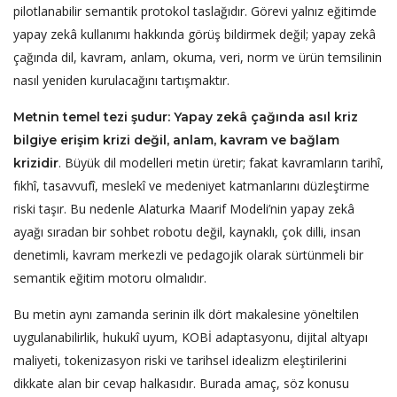
pilotlanabilir semantik protokol taslağıdır. Görevi yalnız eğitimde
yapay zekâ kullanımı hakkında görüş bildirmek değil; yapay zekâ
çağında dil, kavram, anlam, okuma, veri, norm ve ürün temsilinin
nasıl yeniden kurulacağını tartışmaktır.
Metnin temel tezi şudur: Yapay zekâ çağında asıl kriz
bilgiye erişim krizi değil, anlam, kavram ve bağlam
. Büyük dil modelleri metin üretir; fakat kavramların tarihî,
krizidir
fıkhî, tasavvufî, meslekî ve medeniyet katmanlarını düzleştirme
riski taşır. Bu nedenle Alaturka Maarif Modeli’nin yapay zekâ
ayağı sıradan bir sohbet robotu değil, kaynaklı, çok dilli, insan
denetimli, kavram merkezli ve pedagojik olarak sürtünmeli bir
semantik eğitim motoru olmalıdır.
Bu metin aynı zamanda serinin ilk dört makalesine yöneltilen
uygulanabilirlik, hukukî uyum, KOBİ adaptasyonu, dijital altyapı
maliyeti, tokenizasyon riski ve tarihsel idealizm eleştirilerini
dikkate alan bir cevap halkasıdır. Burada amaç, söz konusu