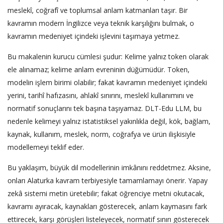
meslekî, coğrafî ve toplumsal anlam katmanları taşır. Bir
kavramın modern İngilizce veya teknik karşılığını bulmak, o
kavramın medeniyet içindeki işlevini taşımaya yetmez.
Bu makalenin kurucu cümlesi şudur: Kelime yalnız token olarak
ele alınamaz; kelime anlam evreninin düğümüdür. Token,
modelin işlem birimi olabilir; fakat kavramın medeniyet içindeki
yerini, tarihî hafızasını, ahlakî sınırını, meslekî kullanımını ve
normatif sonuçlarını tek başına taşıyamaz. DLT-Edu LLM, bu
nedenle kelimeyi yalnız istatistiksel yakınlıkla değil, kök, bağlam,
kaynak, kullanım, meslek, norm, coğrafya ve ürün ilişkisiyle
modellemeyi teklif eder.
Bu yaklaşım, büyük dil modellerinin imkânını reddetmez. Aksine,
onları Alaturka kavram terbiyesiyle tamamlamayı önerir. Yapay
zekâ sistemi metin üretebilir; fakat öğrenciye metni okutacak,
kavramı ayıracak, kaynakları gösterecek, anlam kaymasını fark
ettirecek, karşı görüşleri listeleyecek, normatif sınırı gösterecek