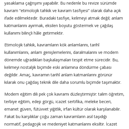
yasaklama çağrışımı yapabilir. Bu nedenle bu revize sürümde
kavram “etimolojik tahkik ve kavram tasfiyesi” olarak daha açık
ifade edilmektedir. Buradaki tasfiye, kelimeyi atmak değil; anlam
katmanlarını ayırmak, eksilen boyutu göstermek ve çağdaş
kullanımı bilinçli hâle getirmektir.
Etimolojik tahkik, kavramların kök anlamlarını, tarihî
kullanımlarını, anlam genişlemelerini, daralmalarını ve modern
dönemde uğradıkları başkalaşmaları tespit etme sürecidir. Bu,
kelimeyi nostaljik biçimde eski anlamına döndürme çabası
değildir. Amaç, kavramın tarihî anlam katmanlarını görünür
kılarak onu çağdaş teknik dile daha sorumlu biçimde taşımaktır.
Modern eğitim dili pek çok kavramı düzleştirmiştir: talim öğretim,
terbiye eğitim, edep görgü, icazet sertifika, meleke beceri,
emanet güven, fütüvvet yiğitlik, irfan kültür olarak karşılanabilir.
Fakat bu karşılıklar çoğu zaman kavramların asıl taşıdığı
normatif, pedagojik ve medeniyet katmanlarını eksiltir. İcazet