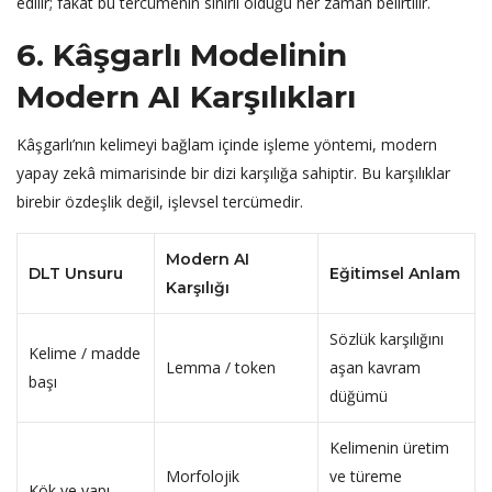
edilir; fakat bu tercümenin sınırlı olduğu her zaman belirtilir.
6. Kâşgarlı Modelinin
Modern AI Karşılıkları
Kâşgarlı’nın kelimeyi bağlam içinde işleme yöntemi, modern
yapay zekâ mimarisinde bir dizi karşılığa sahiptir. Bu karşılıklar
birebir özdeşlik değil, işlevsel tercümedir.
Modern AI
DLT Unsuru
Eğitimsel Anlam
Karşılığı
Sözlük karşılığını
Kelime / madde
Lemma / token
aşan kavram
başı
düğümü
Kelimenin üretim
Morfolojik
ve türeme
Kök ve yapı