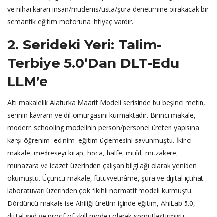
ve nihai kararı insan/müderris/usta/şura denetimine bırakacak bir
semantik eğitim motoruna ihtiyaç vardır.
2. Serideki Yeri: Talim-
Terbiye 5.0’dan DLT-Edu
LLM’e
Altı makalelik Alaturka Maarif Modeli serisinde bu beşinci metin,
serinin kavram ve dil omurgasını kurmaktadır. Birinci makale,
modern schooling modelinin person/personel üreten yapısına
karşı öğrenim–edinim–eğitim üçlemesini savunmuştu. İkinci
makale, medreseyi kitap, hoca, halfe, muîd, müzakere,
münazara ve icazet üzerinden çalışan bilgi ağı olarak yeniden
okumuştu. Üçüncü makale, fütüvvetnâme, şura ve dijital içtihat
laboratuvarı üzerinden çok fıkıhlı normatif modeli kurmuştu.
Dördüncü makale ise Ahiliği üretim içinde eğitim, AhiLab 5.0,
dijital şed ve proof of skill modeli olarak somutlaştırmıştı.