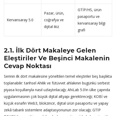
GTİP/HS, ürün
Pazar, ürün,
pasaportu ve
Kervansaray 5.0
coğrafya ve
kervansaray bilgi
dijital ikiz
grafı
2.1. İlk Dört Makaleye Gelen
Eleştiriler Ve Beşinci Makalenin
Cevap Noktası
Serinin ilk dört makalesine yöneltilen temel eleştiriler beş başlıkta
toplanabilir: tarihsel Ahilik ve fütüvvet ahlakının bugünkü serbest
piyasa koşullarıyla nasıl uzlaştırılacağı; AhiLab 5.0’ın ülke çapında
uygulanmasının çok büyük dijital altyapı gerektireceği; KOBİ ve
küçük esnafın Web3, blokzincir, dijital ürün pasaportu ve yapay
zekâ tabanlı sistemlere adaptasyonunun zor olacağı; GTİP