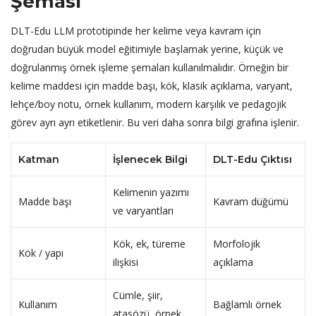
Şeması
DLT-Edu LLM prototipinde her kelime veya kavram için
doğrudan büyük model eğitimiyle başlamak yerine, küçük ve
doğrulanmış örnek işleme şemaları kullanılmalıdır. Örneğin bir
kelime maddesi için madde başı, kök, klasik açıklama, varyant,
lehçe/boy notu, örnek kullanım, modern karşılık ve pedagojik
görev ayrı ayrı etiketlenir. Bu veri daha sonra bilgi grafına işlenir.
Katman
İşlenecek Bilgi
DLT-Edu Çıktısı
Kelimenin yazımı
Madde başı
Kavram düğümü
ve varyantları
Kök, ek, türeme
Morfolojik
Kök / yapı
ilişkisi
açıklama
Cümle, şiir,
Kullanım
Bağlamlı örnek
atasözü, örnek