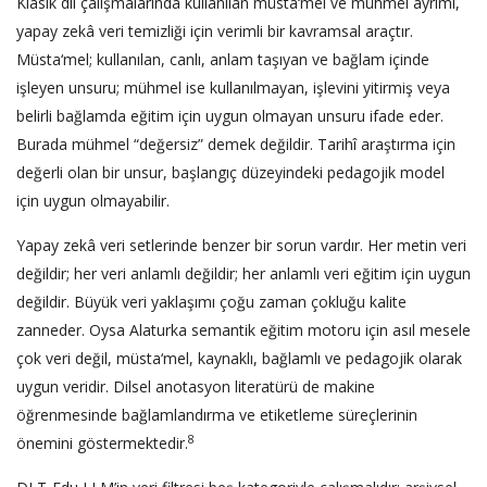
Klasik dil çalışmalarında kullanılan müsta‘mel ve mühmel ayrımı,
yapay zekâ veri temizliği için verimli bir kavramsal araçtır.
Müsta‘mel; kullanılan, canlı, anlam taşıyan ve bağlam içinde
işleyen unsuru; mühmel ise kullanılmayan, işlevini yitirmiş veya
belirli bağlamda eğitim için uygun olmayan unsuru ifade eder.
Burada mühmel “değersiz” demek değildir. Tarihî araştırma için
değerli olan bir unsur, başlangıç düzeyindeki pedagojik model
için uygun olmayabilir.
Yapay zekâ veri setlerinde benzer bir sorun vardır. Her metin veri
değildir; her veri anlamlı değildir; her anlamlı veri eğitim için uygun
değildir. Büyük veri yaklaşımı çoğu zaman çokluğu kalite
zanneder. Oysa Alaturka semantik eğitim motoru için asıl mesele
çok veri değil, müsta‘mel, kaynaklı, bağlamlı ve pedagojik olarak
uygun veridir. Dilsel anotasyon literatürü de makine
öğrenmesinde bağlamlandırma ve etiketleme süreçlerinin
8
önemini göstermektedir.