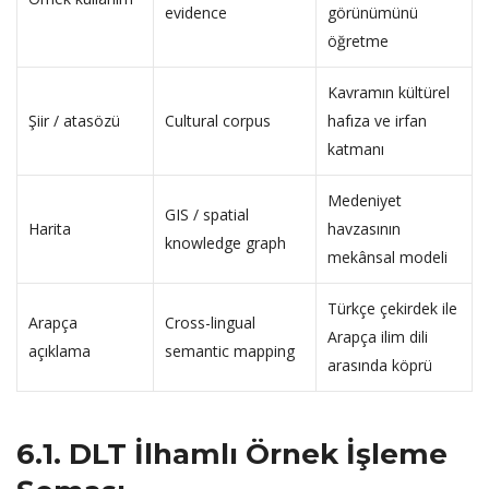
evidence
görünümünü
öğretme
Kavramın kültürel
Şiir / atasözü
Cultural corpus
hafıza ve irfan
katmanı
Medeniyet
GIS / spatial
Harita
havzasının
knowledge graph
mekânsal modeli
Türkçe çekirdek ile
Arapça
Cross-lingual
Arapça ilim dili
açıklama
semantic mapping
arasında köprü
6.1. DLT İlhamlı Örnek İşleme