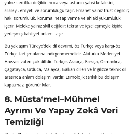
yalnız sertifika değildir; hoca veya ustanın şahsî kefaletini,
silsileyi, ehliyeti ve sorumluluğu taşır. Emanet yalnız trust değildir;
hak, sorumluluk, koruma, hesap verme ve ahlakî yükümlülük
içerir. Meleke yalnız skill değildir; tekrar ve içselleşmeyle kişide
yerleşmiş kabiliyet anlamı taşır.
Bu yaklaşım Türkiye’deki dil devrimi, öz Türkçe veya karşı-öz
Türkçe tartışmalarına indirgenmemelidir. Alaturka Medeniyet
Havzası zaten çok dillidir. Türkçe, Arapça, Farsça, Osmanlıca,
Çağatayca, Urduca, Malayca, Balkan dilleri ve İngilizce teknik dil
arasında anlam dolaşımı vardır. Etimolojik tahkik bu dolaşımı
kapatmaz; görünür kılar.
8. Müsta‘mel–Mühmel
Ayrımı Ve Yapay Zekâ Veri
Temizliği