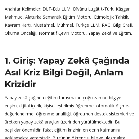
Anahtar Kelimeler: DLT-Edu LLM, Dîvânu Lugâti’t-Türk, Kâşgarlı
Mahmud, Alaturka Semantik Eğitim Motoru, Etimolojik Tahkik,
Kavram Kartı, Müsta‘mel, Mühmel, Türkçe LLM, RAG, Bilgi Grafı,
Okuma Önceliği, Normatif Çeviri Motoru, Yapay Zekâ ve Eğitim,
1. Giriş: Yapay Zekâ Çağında
Asıl Kriz Bilgi Değil, Anlam
Krizidir
Yapay zekâ çağında eğitim tartışmaları çoğu zaman bilgiye
erişim, dijital içerik, kişiselleştirilmiş öğrenme, otomatik ölçme-
değerlendirme, öğrenme analitiği, öğretmen destek sistemleri ve
üretken yapay zekâ araçları üzerinden yürütülmektedir. Bu
başlıklar önemlidir; fakat eğitim krizinin en derin katmanını
açıklamakta yetersizdir. Bugünün öğrencisi bilgiye ulaşmakta