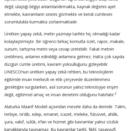
değil; ulaştığı bilgiyi anlamlandırmakta, kaynak değerini ayırt
etmekte, kavramların sınırını görmekte ve kendi cümlesini
sorumlulukla kurmakta zorlanmaktadır.
Üretken yapay zekâ, metin yazmayı tarihte hiç olmadığı kadar
kolaylaştırmıştır. Bir öğrenci birkaç komutla özet, rapor, makale,
sunum, tartışma metni veya cevap üretebilir. Fakat metnin
üretilmesi, anlamın edinildiği anlamına gelmez. Hatta çok sayıda
düzgün cümle üretimi, kavram yoksulluğunu gizleyebilir.
UNESCO’nun üretken yapay zekâ rehberi, bu teknolojilerin
eğitimde insan merkezli ve etik çerçevede düzenlenmesi
gerektiğini vurgularken, asıl sorunun yalnız teknolojiye erişim
3
değil, eğitimsel amaç ve insan denetimi olduğunu hatırlatır.
Alaturka Maarif Modeli açısından mesele daha da derindir. Talim,
terbiye, te’dib, edep, emanet, icazet, meleke, fütüvvet, ahilik,
şura, vakıf, sülûk, irfan ve hizmet gibi kavramlar yalnız sözlük
karşılıklarıyla taşınamaz. Bu kavramlar tarihî, fıkhî, tasavvufî,