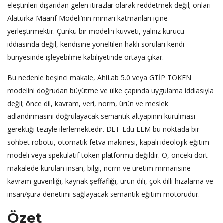
eleştirileri dışarıdan gelen itirazlar olarak reddetmek değil; onları
Alaturka Maarif Modeli’nin mimari katmanları içine
yerleştirmektir. Çünkü bir modelin kuvveti, yalnız kurucu
iddiasında değil, kendisine yöneltilen haklı soruları kendi
bünyesinde işleyebilme kabiliyetinde ortaya çıkar.
Bu nedenle beşinci makale, AhiLab 5.0 veya GTİP TOKEN
modelini doğrudan büyütme ve ülke çapında uygulama iddiasıyla
değil; önce dil, kavram, veri, norm, ürün ve meslek
adlandırmasını doğrulayacak semantik altyapının kurulması
gerektiği teziyle ilerlemektedir. DLT-Edu LLM bu noktada bir
sohbet robotu, otomatik fetva makinesi, kapalı ideolojik eğitim
modeli veya spekülatif token platformu değildir. O, önceki dört
makalede kurulan insan, bilgi, norm ve üretim mimarisine
kavram güvenliği, kaynak şeffaflığı, ürün dili, çok dilli hizalama ve
insan/şura denetimi sağlayacak semantik eğitim motorudur.
Özet