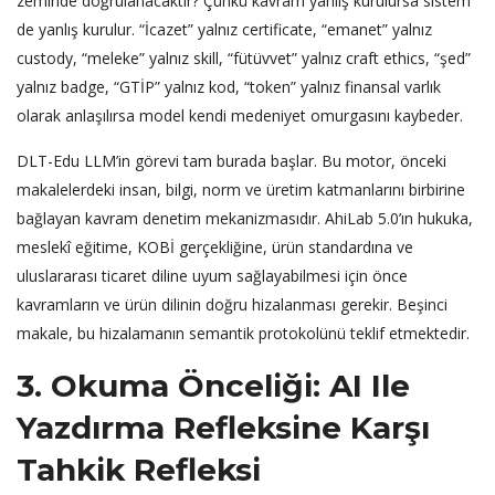
zeminde doğrulanacaktır? Çünkü kavram yanlış kurulursa sistem
de yanlış kurulur. “İcazet” yalnız certificate, “emanet” yalnız
custody, “meleke” yalnız skill, “fütüvvet” yalnız craft ethics, “şed”
yalnız badge, “GTİP” yalnız kod, “token” yalnız finansal varlık
olarak anlaşılırsa model kendi medeniyet omurgasını kaybeder.
DLT-Edu LLM’in görevi tam burada başlar. Bu motor, önceki
makalelerdeki insan, bilgi, norm ve üretim katmanlarını birbirine
bağlayan kavram denetim mekanizmasıdır. AhiLab 5.0’ın hukuka,
meslekî eğitime, KOBİ gerçekliğine, ürün standardına ve
uluslararası ticaret diline uyum sağlayabilmesi için önce
kavramların ve ürün dilinin doğru hizalanması gerekir. Beşinci
makale, bu hizalamanın semantik protokolünü teklif etmektedir.
3. Okuma Önceliği: AI Ile
Yazdırma Refleksine Karşı
Tahkik Refleksi