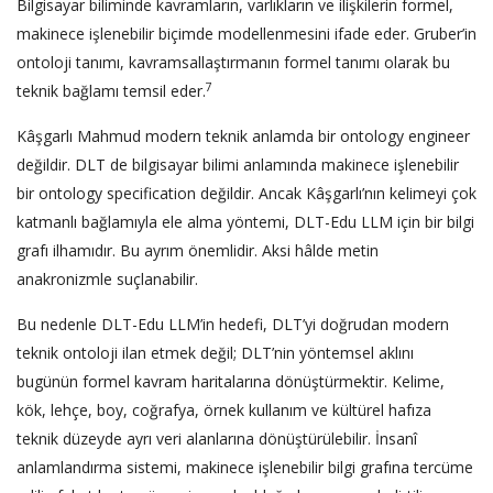
Bilgisayar biliminde kavramların, varlıkların ve ilişkilerin formel,
makinece işlenebilir biçimde modellenmesini ifade eder. Gruber’in
ontoloji tanımı, kavramsallaştırmanın formel tanımı olarak bu
7
teknik bağlamı temsil eder.
Kâşgarlı Mahmud modern teknik anlamda bir ontology engineer
değildir. DLT de bilgisayar bilimi anlamında makinece işlenebilir
bir ontology specification değildir. Ancak Kâşgarlı’nın kelimeyi çok
katmanlı bağlamıyla ele alma yöntemi, DLT-Edu LLM için bir bilgi
grafı ilhamıdır. Bu ayrım önemlidir. Aksi hâlde metin
anakronizmle suçlanabilir.
Bu nedenle DLT-Edu LLM’in hedefi, DLT’yi doğrudan modern
teknik ontoloji ilan etmek değil; DLT’nin yöntemsel aklını
bugünün formel kavram haritalarına dönüştürmektir. Kelime,
kök, lehçe, boy, coğrafya, örnek kullanım ve kültürel hafıza
teknik düzeyde ayrı veri alanlarına dönüştürülebilir. İnsanî
anlamlandırma sistemi, makinece işlenebilir bilgi grafına tercüme