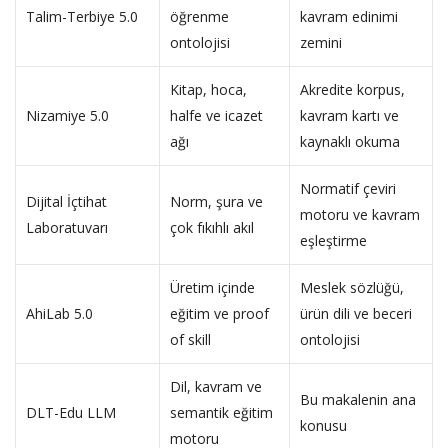
Talim-Terbiye 5.0
öğrenme
kavram edinimi
ontolojisi
zemini
Kitap, hoca,
Akredite korpus,
Nizamiye 5.0
halfe ve icazet
kavram kartı ve
ağı
kaynaklı okuma
Normatif çeviri
Dijital İçtihat
Norm, şura ve
motoru ve kavram
Laboratuvarı
çok fıkıhlı akıl
eşleştirme
Üretim içinde
Meslek sözlüğü,
AhiLab 5.0
eğitim ve proof
ürün dili ve beceri
of skill
ontolojisi
Dil, kavram ve
Bu makalenin ana
DLT-Edu LLM
semantik eğitim
konusu
motoru