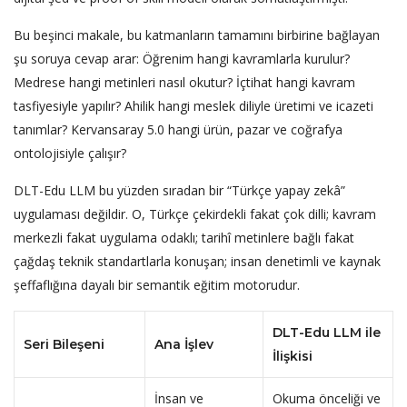
Bu beşinci makale, bu katmanların tamamını birbirine bağlayan
şu soruya cevap arar: Öğrenim hangi kavramlarla kurulur?
Medrese hangi metinleri nasıl okutur? İçtihat hangi kavram
tasfiyesiyle yapılır? Ahilik hangi meslek diliyle üretimi ve icazeti
tanımlar? Kervansaray 5.0 hangi ürün, pazar ve coğrafya
ontolojisiyle çalışır?
DLT-Edu LLM bu yüzden sıradan bir “Türkçe yapay zekâ”
uygulaması değildir. O, Türkçe çekirdekli fakat çok dilli; kavram
merkezli fakat uygulama odaklı; tarihî metinlere bağlı fakat
çağdaş teknik standartlarla konuşan; insan denetimli ve kaynak
şeffaflığına dayalı bir semantik eğitim motorudur.
DLT-Edu LLM ile
Seri Bileşeni
Ana İşlev
İlişkisi
İnsan ve
Okuma önceliği ve