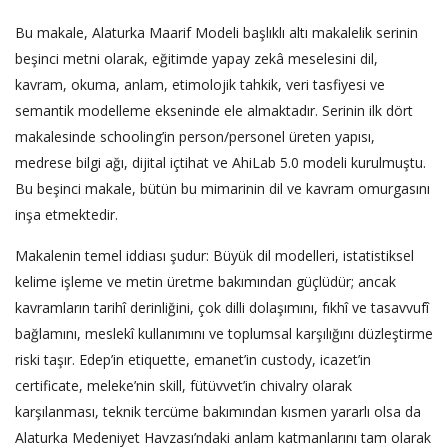
Bu makale, Alaturka Maarif Modeli başlıklı altı makalelik serinin
beşinci metni olarak, eğitimde yapay zekâ meselesini dil,
kavram, okuma, anlam, etimolojik tahkik, veri tasfiyesi ve
semantik modelleme ekseninde ele almaktadır. Serinin ilk dört
makalesinde schooling’in person/personel üreten yapısı,
medrese bilgi ağı, dijital içtihat ve AhiLab 5.0 modeli kurulmuştu.
Bu beşinci makale, bütün bu mimarinin dil ve kavram omurgasını
inşa etmektedir.
Makalenin temel iddiası şudur: Büyük dil modelleri, istatistiksel
kelime işleme ve metin üretme bakımından güçlüdür; ancak
kavramların tarihî derinliğini, çok dilli dolaşımını, fıkhî ve tasavvufî
bağlamını, meslekî kullanımını ve toplumsal karşılığını düzleştirme
riski taşır. Edep’in etiquette, emanet’in custody, icazet’in
certificate, meleke’nin skill, fütüvvet’in chivalry olarak
karşılanması, teknik tercüme bakımından kısmen yararlı olsa da
Alaturka Medeniyet Havzası’ndaki anlam katmanlarını tam olarak