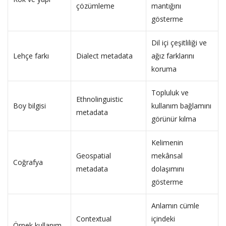
çözümleme
mantığını
gösterme
Dil içi çeşitliliği ve
Lehçe farkı
Dialect metadata
ağız farklarını
koruma
Topluluk ve
Ethnolinguistic
Boy bilgisi
kullanım bağlamını
metadata
görünür kılma
Kelimenin
Geospatial
mekânsal
Coğrafya
metadata
dolaşımını
gösterme
Anlamın cümle
Contextual
içindeki
Örnek kullanım