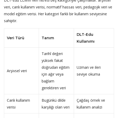
DLT-Edu LLM’in veri filtresi beş kategoriyle çalışmalıdır: arşivsel
veri, canlı kullanım verisi, normatif hassas veri, pedagojik veri ve
model eğitim verisi. Her kategori farklı bir kullanım seviyesine
sahiptir.
DLT-Edu
Veri Türü
Tanım
Kullanımı
Tarihî değeri
yüksek fakat
doğrudan eğitim
Uzman ve ileri
Arşivsel veri
için ağır veya
seviye okuma
bağlam
gerektiren veri
Canlı kullanım
Bugünkü dilde
Çağdaş örnek ve
verisi
karşılığı olan veri
kullanım analizi