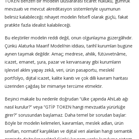
TOKEN benzeri bir modelin uluslararası ticaret hukuku, gümrük
mevzuatı ve mevcut akreditasyon sistemleriyle uyumunun
belirsiz kalabileceği; nihayet modelin felsefî olarak güçlü, fakat
pratikte fazla idealist kalabileceği.
Bu eleştiriler modelin reddi değil, onun olgunlaşma güzergâhıdır.
Çünkü Alaturka Maarif Modeli’nin iddiası, tarihî kurumları bugüne
aynen taşımak değildir. Amaç; medrese, ahilik, fütüvvetnâme,
icazet, emanet, şura, pazar ve kervansaray gibi kurumların
işlevsel aklını yapay zekâ, veri, ürün pasaportu, meslekî
portfolyo, dijital icazet, kalite kanıtı ve çok dilli kavram haritası
üzerinden çağdaş bir mimariye tercüme etmektir.
Beşinci makale bu nedenle doğrudan “ülke çapında AhiLab ağı
nasıl kurulur?” veya “GTİP TOKEN hangi mevzuatla yürürlüğe
girer?” sorusundan başlamaz. Daha temel bir sorudan başlar:
Böyle bir modelin kelimeleri, kavramları, meslek adları, ürün
sınıfları, normatif karşılıkları ve dijital veri alanları hangi semantik