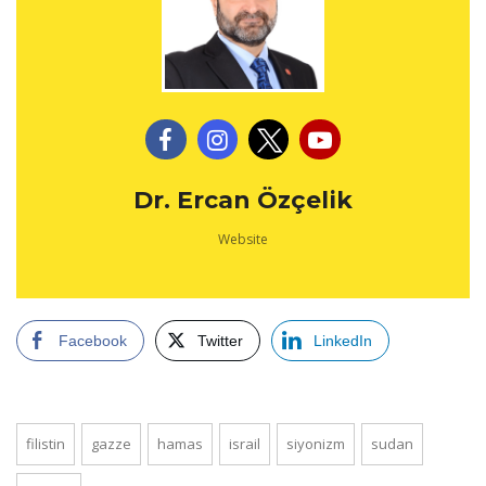
Dr. Ercan Özçelik
Website
Facebook
Twitter
LinkedIn
filistin
gazze
hamas
israil
siyonizm
sudan