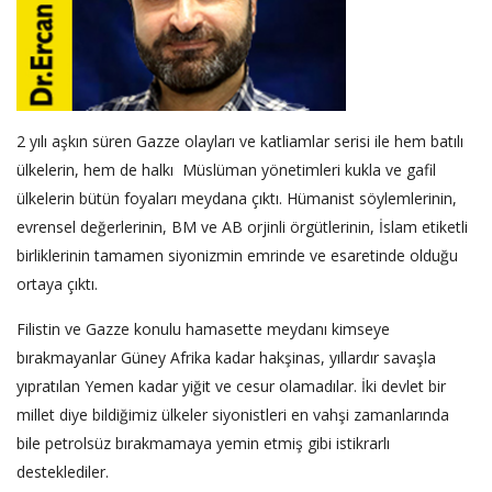
2 yılı aşkın süren Gazze olayları ve katliamlar serisi ile hem batılı
ülkelerin, hem de halkı Müslüman yönetimleri kukla ve gafil
ülkelerin bütün foyaları meydana çıktı. Hümanist söylemlerinin,
evrensel değerlerinin, BM ve AB orjinli örgütlerinin, İslam etiketli
birliklerinin tamamen siyonizmin emrinde ve esaretinde olduğu
ortaya çıktı.
Filistin ve Gazze konulu hamasette meydanı kimseye
bırakmayanlar Güney Afrika kadar hakşinas, yıllardır savaşla
yıpratılan Yemen kadar yiğit ve cesur olamadılar. İki devlet bir
millet diye bildiğimiz ülkeler siyonistleri en vahşi zamanlarında
bile petrolsüz bırakmamaya yemin etmiş gibi istikrarlı
desteklediler.