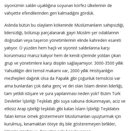
siyonizmin saldırı uşaklığına soyunan körfez ülkelerinin de
vahşette efendilerinden geri kalmadığını gördük.
Aslında bütün bu olayların kökeninde Müslümanların sahipsizliği,
lidersizliği, bölünüp parçalanarak gayri Müslim şer odaklarının
doğrudan veya taşeron yönetimlerinin elinde kahreden esareti
yatıyor. O yüzden hem haçlı ve siyonist saldırılarına karşı
korunmasız maruz kalıyor hem de kendi içlerinde yoldan çıkan
grup ve yönetimlere karşı disiplin sağlayamıyor. 3000-3500 yıllık
Yahudiliğin dini temsil makamı var, 2000 yıllık Hristiyanlığın
mezhepleri dağınık olsa da Papalık gibi çoğunluk temsilcisi var
ama bunlardan çok daha genç ve diri olan İslam dininin liderliği,
tam yetkili istişare ve şura yapılanması neden yok? Bizim Türk
Devletler İşbirliği Teşkilatı gibi suya sabuna dokunmayan, aciz ve
etkisiz Arap işbirliği teşkilatı gibi kalan İslam İşbirliği Teşkilatını
falan kimse örnek göstermesin! Müslümanları uyuşturmak için
kurulmuş, kınamaktan öteye diş bile gösteremeyen birlikler,