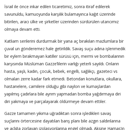
İsrail ile önce inkar edilen ticaretimiz, sonra itiraf edilerek
savunuldu, kamuoyunda karşılık bulamayınca kağıt üzerinde
bitirilen, aracı ülke ve şirketler üzerinden sürdürülen utancımız
olmaya devam etti.
Katliam serilerini durdurmak bir yana aç bırakılan mazlumlara bir
çuval un gönderemez hale getirildik. Savaş suçu adına işlenmedik
bir eylem bırakmayan katiller sürüsü için, mermi ve bombalarının
karşısında Müslüman Gazze’lilerin varlığı yeterli sayıldı. Onların
hasta, yaşlı, kadın, çocuk, bebek, engelli, sağlıkçı, gazeteci vs
olmaları zerre kadar fark etmedi. Betondan konutlara, okullara,
hastanelere, camilere olduğu gibi naylon ve kumaşlardan
yapılmış çadırlara bile ayrım yapmadan bomba yağdırmaya diri
diri yakmaya ve parçalayarak öldürmeye devam ettiler.
Gazze tamamen yıkıma uğradıktan sonra işledikleri savaş
suçlarını örtercesine dayatılan barış planı bile azgın saldırılarına
ve açlığa zorlayan izolasyonlarına engel olmadı. Aksine Hamas’ın