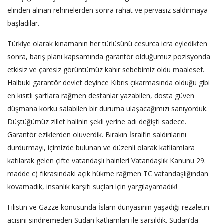
elinden alınan rehinelerden sonra rahat ve pervasız saldırmaya
başladılar.
Türkiye olarak kınamanın her türlüsünü cesurca icra eyledikten
sonra, barış planı kapsamında garantör olduğumuz pozisyonda
etkisiz ve çaresiz görüntümüz kahır sebebimiz oldu maalesef.
Halbuki garantör devlet deyince Kıbrıs çıkarmasında olduğu gibi
en kısıtlı şartlara rağmen destanlar yazabilen, dosta güven
düşmana korku salabilen bir duruma ulaşacağımızı sanıyorduk.
Düştüğümüz zillet halinin şekli yerine adı değişti sadece.
Garantör eziklerden oluverdik. Bırakın İsrail’in saldırılarını
durdurmayı, içimizde bulunan ve düzenli olarak katliamlara
katılarak gelen çifte vatandaşlı hainleri Vatandaşlık Kanunu 29.
madde c) fıkrasındaki açık hükme rağmen TC vatandaşlığından
kovamadık, insanlık karşıtı suçları için yargılayamadık!
Filistin ve Gazze konusunda İslam dünyasının yaşadığı rezaletin
acısını sindiremeden Sudan katliamları ile sarsıldık. Sudan’da