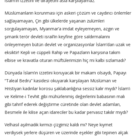
İslam’ın izzetini ve dirayetini asla karşılayamaz.
Müslümanların korunması için askeri çözüm ve caydırıcı önlemler
sağlayamayan, Çin gibi ülkelerde yaşanan zulümleri
sorgulayamayan, Myanmar’a imdat eyleyemeyen, azgın ve
şımarık terör devleti israil’in keyfine göre saldırmalarını
önleyemeyen bütün devlet ve organizasyonlar İslam’dan uzak ve
eksiktir! Kepli ve cüppeli Rahip ve Papazların karşısına takım
elbise ve kravatla oturan müftülerimizin hiç mi kalbi sızlamadı?
Dünyada İslam’ın izzetini koruyacak bir makam olsaydı, Papayı
“Taleal Bedru” kasidesi okuyarak karşılayan Müslüman ve
Hristiyan kadınlar korosu şaklabanlığına sessiz kalır mıydı? İslam’ı
ve Kelime-i Tevhit gibi mühürlenmiş değerlerini babasının malı
gibi tahrif ederek değiştirme cüretinde olan devlet adamları,
Besmele ile kilise açan idareciler bu kadar pervasız takılır mıydı?
Velhasıl aşılmadık kırmızı çizgimiz kaldı mı? Neye kıymet
verdiysek yerlere düşüren ve üzerinde eşekler gibi tepinen alçak