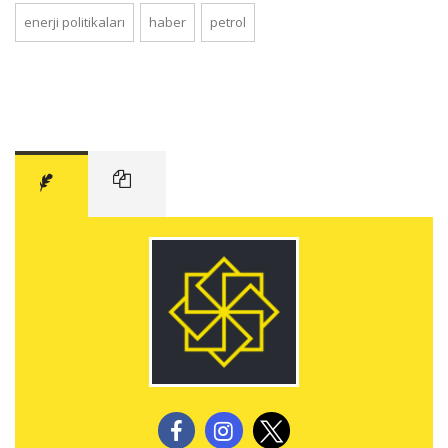
enerji politikaları
haber
petrol