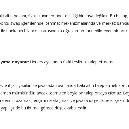
altın hesabı, fiziki altının emanet edildiği bir kasa değildir. Bu hesap,
 borcu swap işlemlerinde, teminat mekanizmalarında ve merkez banka
i ile bankanın bilançosu arasında, çoğu zaman fark edilmeyen bir borç z
Herkes aynı anda fiziki teslimat talep etmemeli…
sayıma dayanır:
ilişkili yapılar ise piyasadan aynı anda fiziki altın talep etmek zoru
er zaman mümkündür; ancak teamülen böyle bir talep ortaya çıkmaz. Böy
ürelerinin uzaması, erişimin zorlaşması ve piyasa içi gecikmeler şeklind
u yapı içinde bu ihtimal görece düşük kabul edilir.