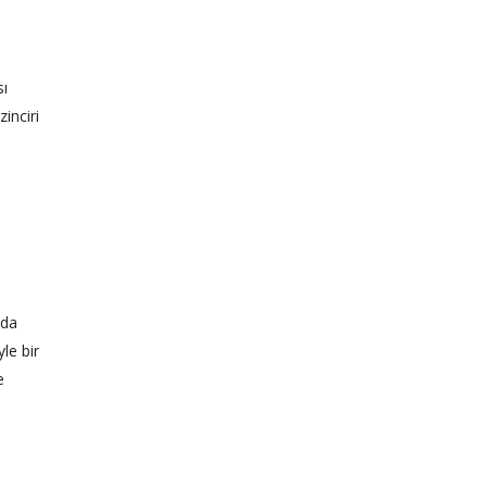
sı
inciri
nda
le bir
e