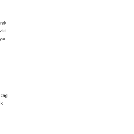
arak
ziki
ıyan
acağı
ki