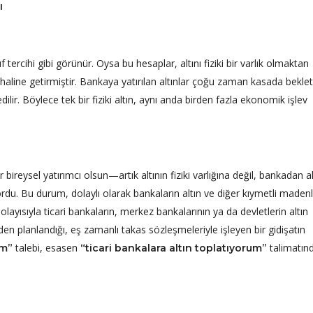
ı
tercihi gibi görünür. Oysa bu hesaplar, altını fiziki bir varlık olmaktan
i haline getirmiştir. Bankaya yatırılan altınlar çoğu zaman kasada beklet
ilir. Böylece tek bir fiziki altın, aynı anda birden fazla ekonomik işlev
reysel yatırımcı olsun—artık altının fiziki varlığına değil, bankadan al
ordu. Bu durum, dolaylı olarak bankaların altın ve diğer kıymetli madenl
ayısıyla ticari bankaların, merkez bankalarının ya da devletlerin altın
 planlandığı, eş zamanlı takas sözleşmeleriyle işleyen bir gidişatın
talebi, esasen
talimatın
um”
“ticari bankalara altın toplatıyorum”