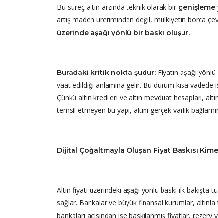
Bu süreç altın arzında teknik olarak bir
genişleme
artış maden üretiminden değil, mülkiyetin borca çe
üzerinde aşağı yönlü bir baskı oluşur.
Fiyatın aşağı yönlü 
Buradaki kritik nokta şudur:
vaat edildiği anlamına gelir. Bu durum kısa vadede isti
Çünkü altın kredileri ve altın mevduat hesapları, altın 
temsil etmeyen bu yapı, altını gerçek varlık bağlamın
Dijital Çoğaltmayla Oluşan Fiyat Baskısı Kime
Altın fiyatı üzerindeki aşağı yönlü baskı ilk bakışta 
sağlar. Bankalar ve büyük finansal kurumlar, altınla
bankaları açısından ise baskılanmış fiyatlar, rezerv