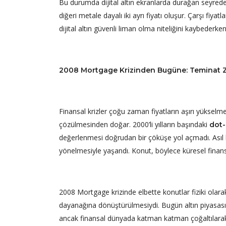
Bu durumda dijital altın ekranlarda durağan seyrederk
diğeri metale dayalı iki ayrı fiyatı oluşur. Çarşı fiyatl
dijital altın güvenli liman olma niteliğini kaybederken
2008 Mortgage Krizinden Bugüne: Teminat Zi
Finansal krizler çoğu zaman fiyatların aşırı yükselmes
çözülmesinden doğar. 2000’li yılların başındaki
dot
değerlenmesi doğrudan bir çöküşe yol açmadı. Asıl 
yönelmesiyle yaşandı. Konut, böylece küresel finansa
2008 Mortgage krizinde elbette konutlar fiziki olara
dayanağına dönüştürülmesiydi. Bugün altın piyasasın
ancak finansal dünyada katman katman çoğaltılarak