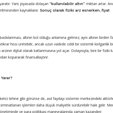
yaratır. Yani; piyasada dolaşan
miktarı artar. An
“kullanılabilir altın”
vrilmesinden kaynaklanır.
Sonuç olarak fiziki arz esnerken, fiyat
baskılanması, altının bol olduğu anlamına gelmez; aynı altının birden f
krar hissi üretebilir, ancak uzun vadede ciddi bir sistemik kırılganlık biri
arzının dijital olarak katlanmasına yol açar. Dolayısıyla, bire bir fiziki ka
dan kopararak finansallaştırır.
 Yarar?
tüketici lehine gibi görünse de, asıl faydayı sistemin merkezindeki aktörl
 teminatlanan işlemleri daha düşük maliyetle sürdürebilir hale gelir. Me
 yönetiminde ve para politikası manevralarında zaman kazandırır.