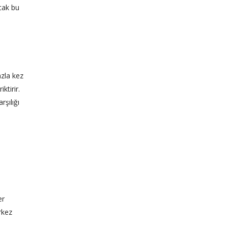
cak bu
azla kez
ktirir.
rşılığı
er
rkez