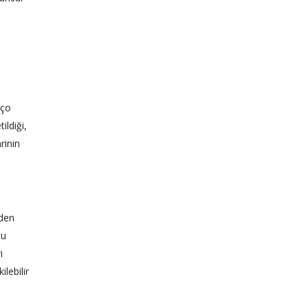
nço
ildiği,
rinin
eden
cu
i
lebilir