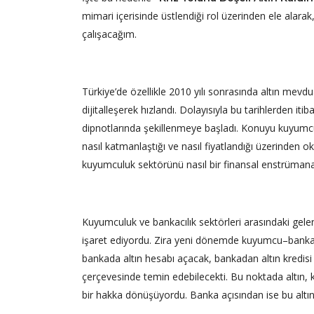
mimari içerisinde üstlendiği rol üzerinden ele alara
çalışacağım.
Türkiye’de özellikle 2010 yılı sonrasında altın mev
dijitalleşerek hızlandı. Dolayısıyla bu tarihlerden itib
dipnotlarında şekillenmeye başladı. Konuyu kuyumcu es
nasıl katmanlaştığı ve nasıl fiyatlandığı üzerinden
kuyumculuk sektörünü nasıl bir finansal enstrüman
Kuyumculuk ve bankacılık sektörleri arasındaki gelen
işaret ediyordu. Zira yeni dönemde kuyumcu–banka ili
bankada altın hesabı açacak, bankadan altın kredisi ku
çerçevesinde temin edebilecekti. Bu noktada altın,
bir hakka dönüşüyordu. Banka açısından ise bu altın, 