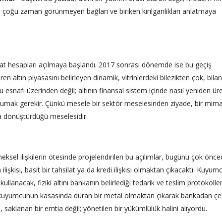
k, çoğu zaman görünmeyen bağları ve biriken kırılganlıkları anlatmaya
duat hesapları açılmaya başlandı. 2017 sonrası dönemde ise bu geçiş
aren altın piyasasını belirleyen dinamik, vitrinlerdeki bilezikten çok, bila
nafı üzerinden değil; altının finansal sistem içinde nasıl yeniden üret
 okumak gerekir. Çünkü mesele bir sektör meselesinden ziyade, bir mima
a dönüştürdüğü meselesidir.
eksel ilişkilerin ötesinde projelendirilen bu açılımlar, bugünü çok önc
şkisi, basit bir tahsilat ya da kredi ilişkisi olmaktan çıkacaktı. Kuyum
llanacak, fiziki altını bankanın belirlediği tedarik ve teslim protokoller
 kuyumcunun kasasında duran bir metal olmaktan çıkarak bankadan çeki
saklanan bir emtia değil; yönetilen bir yükümlülük halini alıyordu.