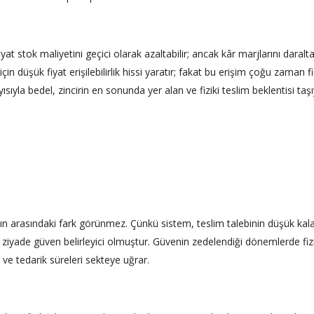
t stok maliyetini geçici olarak azaltabilir; ancak kâr marjlarını daralt
 düşük fiyat erişilebilirlik hissi yaratır; fakat bu erişim çoğu zaman fi
ayısıyla bedel, zincirin en sonunda yer alan ve fiziki teslim beklentisi taş
 altın arasındaki fark görünmez. Çünkü sistem, teslim talebinin düşük kal
n ziyade güven belirleyici olmuştur. Güvenin zedelendiği dönemlerde fizi
m ve tedarik süreleri sekteye uğrar.