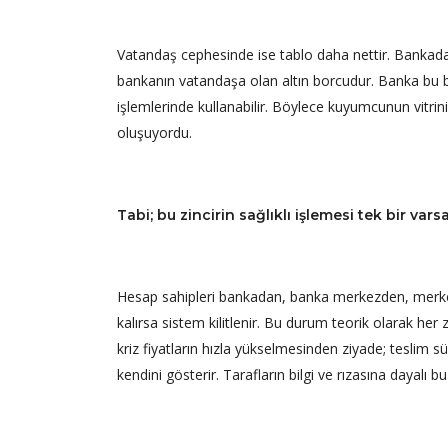
Vatandaş cephesinde ise tablo daha nettir. Bankadaki 
bankanın vatandaşa olan altın borcudur. Banka bu
işlemlerinde kullanabilir. Böylece kuyumcunun vitrin
oluşuyordu.
Tabi; bu zincirin sağlıklı işlemesi tek bir var
Hesap sahipleri bankadan, banka merkezden, merkezle 
kalırsa sistem kilitlenir. Bu durum teorik olarak h
kriz fiyatların hızla yükselmesinden ziyade; teslim s
kendini gösterir. Tarafların bilgi ve rızasına dayalı b