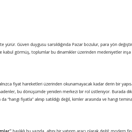
te yürür. Güven duygusu sarsıldığında Pazar bozulur, para yön değiştiri
de kabul görmüş, toplumlar bu dinamikler üzerinden medeniyetler inşa
nızca fiyat hareketleri üzerinden okunamayacak kadar derin bir yapıs
 madenler, bu dönüşümde yeniden merkezi bir rol üstleniyor. Burada di
da “hangi fiyatla” alınıp satıldığı değil, kimler arasında ve hangi temin
başlıklı bu yazıda, altını bir yatırım aracı olarak değil; modern fi
ımlar”