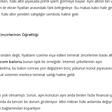
en, fiziki altın piyasada primli işlem görmeye başlar. Aynı altının biri
arı ile ekran fiyatları arasındaki fark belirginleşir. Bu makas kalıcı hale ge
 fiziki altın yeniden sahipliğin sembolü haline gelir.
ncirlerinin Öğrettiği
inden değil, fiyatların üzerine inşa edilen teminat zincirlerinin baskı al
bunun tipik bir örneğidir. İnternet şirketlerinin aşırı
-com balonu
kırılma, bu balon sonrası yön değiştiren borç yükünün konut piyasasın
l sistemin merkezi teminat varlığı haline geldi.
k yok olmamıştı. Sorun, aynı konutun aynı anda birden fazla finansal i
da da benzer bir durum gözleniyor. Altın miktarı fiziki anlamda değiş
 bağlamından koparılıyor.