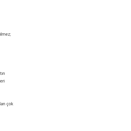
ilmez;
tın
eri
dan çok