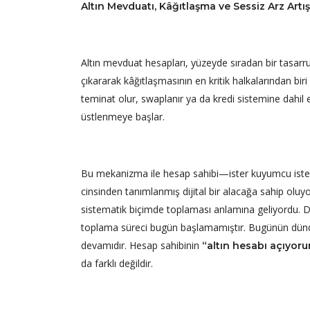
Altın Mevduatı, Kâğıtlaşma ve Sessiz Arz Artış
Altın mevduat hesapları, yüzeyde sıradan bir tasarruf 
çıkararak kâğıtlaşmasının en kritik halkalarından bir
teminat olur, swaplanır ya da kredi sistemine dahil ed
üstlenmeye başlar.
Bu mekanizma ile hesap sahibi—ister kuyumcu ister bi
cinsinden tanımlanmış dijital bir alacağa sahip oluy
sistematik biçimde toplaması anlamına geliyordu. Dol
toplama süreci bugün başlamamıştır. Bugünün dünden
devamıdır. Hesap sahibinin
“altın hesabı açıyor
da farklı değildir.