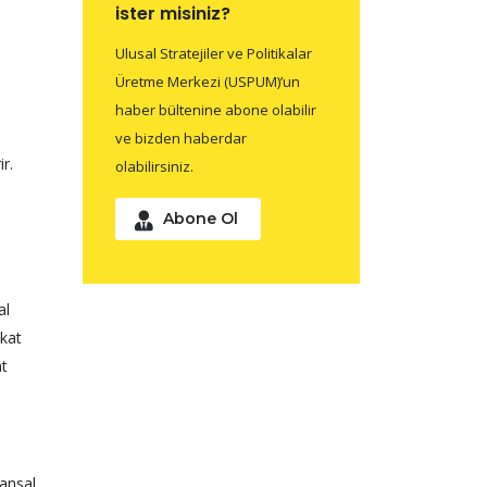
ister misiniz?
Ulusal Stratejiler ve Politikalar
Üretme Merkezi (USPUM)’un
haber bültenine abone olabilir
ve bizden haberdar
r.
olabilirsiniz.
Abone Ol
al
kkat
at
nansal