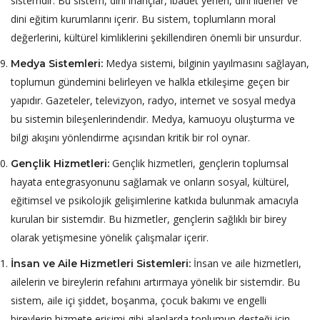
sistemdir. Bu sistem, dini inançlar, ibadet yerleri, dini liderler ve
dini eğitim kurumlarını içerir. Bu sistem, toplumların moral
değerlerini, kültürel kimliklerini şekillendiren önemli bir unsurdur.
Medya sistemi, bilginin yayılmasını sağlayan,
Medya
Sistemleri:
toplumun gündemini belirleyen ve halkla etkileşime geçen bir
yapıdır. Gazeteler, televizyon, radyo, internet ve sosyal medya
bu sistemin bileşenlerindendir. Medya, kamuoyu oluşturma ve
bilgi akışını yönlendirme açısından kritik bir rol oynar.
Gençlik hizmetleri, gençlerin toplumsal
Gençlik Hizmetleri:
hayata entegrasyonunu sağlamak ve onların sosyal, kültürel,
eğitimsel ve psikolojik gelişimlerine katkıda bulunmak amacıyla
kurulan bir sistemdir. Bu hizmetler, gençlerin sağlıklı bir birey
olarak yetişmesine yönelik çalışmalar içerir.
İnsan ve aile hizmetleri,
İnsan ve Aile Hizmetleri Sistemleri:
ailelerin ve bireylerin refahını artırmaya yönelik bir sistemdir. Bu
sistem, aile içi şiddet, boşanma, çocuk bakımı ve engelli
bireylerin hizmete erişimi gibi alanlarda toplumun desteği için