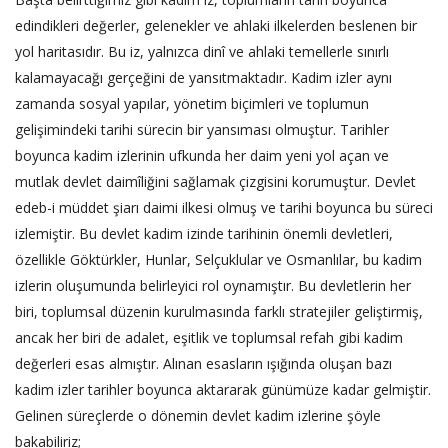
edindikleri değerler, gelenekler ve ahlaki ilkelerden beslenen bir
yol haritasıdır. Bu iz, yalnızca dinî ve ahlaki temellerle sınırlı
kalamayacağı gerçeğini de yansıtmaktadır. Kadim izler aynı
zamanda sosyal yapılar, yönetim biçimleri ve toplumun
gelişimindeki tarihi sürecin bir yansıması olmuştur. Tarihler
boyunca kadim izlerinin ufkunda her daim yeni yol açan ve
mutlak devlet daimîliğini sağlamak çizgisini korumuştur. Devlet
edeb-i müddet şiarı daimi ilkesi olmuş ve tarihi boyunca bu süreci
izlemiştir. Bu devlet kadim izinde tarihinin önemli devletleri,
özellikle Göktürkler, Hunlar, Selçuklular ve Osmanlılar, bu kadim
izlerin oluşumunda belirleyici rol oynamıştır. Bu devletlerin her
biri, toplumsal düzenin kurulmasında farklı stratejiler geliştirmiş,
ancak her biri de adalet, eşitlik ve toplumsal refah gibi kadim
değerleri esas almıştır. Alınan esasların ışığında oluşan bazı
kadim izler tarihler boyunca aktararak günümüze kadar gelmiştir.
Gelinen süreçlerde o dönemin devlet kadim izlerine şöyle
bakabiliriz;