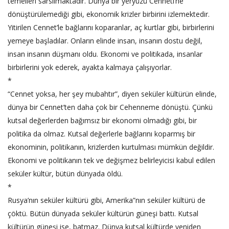
temelleri sarsılmaktadır. Dünya bir yeryüzü Cenneti’ne
dönüştürülemediği gibi, ekonomik krizler birbirini izlemektedir.
Yitirilen Cennet’le bağlarını koparanlar, aç kurtlar gibi, birbirlerini
yemeye başladılar. Onların elinde insan, insanın dostu değil,
insan insanın düşmanı oldu. Ekonomi ve politikada, insanlar
birbirlerini yok ederek, ayakta kalmaya çalışıyorlar.
*
“Cennet yoksa, her şey mubahtır”, diyen seküler kültürün elinde,
dünya bir Cennet’ten daha çok bir Cehenneme dönüştü. Çünkü
kutsal değerlerden bağımsız bir ekonomi olmadığı gibi, bir
politika da olmaz. Kutsal değerlerle bağlarını koparmış bir
ekonominin, politikanın, krizlerden kurtulması mümkün değildir.
Ekonomi ve politikanın tek ve değişmez belirleyicisi kabul edilen
seküler kültür, bütün dünyada öldü.
*
Rusya’nın seküler kültürü gibi, Amerika”nın seküler kültürü de
çöktü. Bütün dünyada seküler kültürün güneşi battı. Kutsal
kültürün güneşi ise, batmaz. Dünya kutsal kültürde yeniden