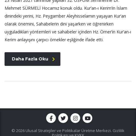
23 Nisan 2021 tarihinde yapılan 32. USPUM Seminerine Dr.
Mehmet SÜRMELİ Hocamız konuk oldu. Kur’an-ı Kerim’in İslam
dinindeki yerini, Hz. Peygamber Aleyhisselamın yaşayan Kur’an
olarak önemini, Sahabelerin dini yaşarken ve öğrenirken
uyguladıkları yöntemleri ve sahabeler içinden Hz. Ömer’in Kur’an-ı
Kerim anlayışını çarpıcı örnekler eşliğinde ifade etti.
Daha Fazla Oku
© 2026 Ulusal Stratejiler ve Politikalar Üretme Merkezi.
Gizlilik
Politikası ve KVKK