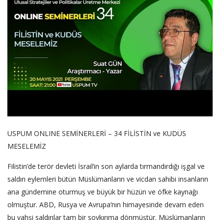
USPUM ONLINE SEMİNERLERİ – 34 FİLİSTİN ve KUDÜS
MESELEMİZ
Filistin’de terör devleti İsrail’in son aylarda tırmandırdığı işgal ve
saldırı eylemleri bütün Müslümanların ve vicdan sahibi insanların
ana gündemine oturmuş ve büyük bir hüzün ve öfke kaynağı
olmuştur. ABD, Rusya ve Avrupa’nın himayesinde devam eden
bu vahşi saldırılar tam bir soykırıma dönmüştür. Müslümanların