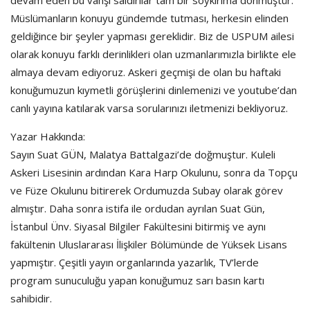
devam eden bu vahşi saldırılar tam bir soykırıma dönmüştür.
Müslümanların konuyu gündemde tutması, herkesin elinden
geldiğince bir şeyler yapması gereklidir. Biz de USPUM ailesi
olarak konuyu farklı derinlikleri olan uzmanlarımızla birlikte ele
almaya devam ediyoruz. Askeri geçmişi de olan bu haftaki
konuğumuzun kıymetli görüşlerini dinlemenizi ve youtube’dan
canlı yayına katılarak varsa sorularınızı iletmenizi bekliyoruz.
Yazar Hakkında:
Sayın Suat GÜN, Malatya Battalgazi’de doğmuştur. Kuleli
Askeri Lisesinin ardından Kara Harp Okulunu, sonra da Topçu
ve Füze Okulunu bitirerek Ordumuzda Subay olarak görev
almıştır. Daha sonra istifa ile ordudan ayrılan Suat Gün,
İstanbul Ünv. Siyasal Bilgiler Fakültesini bitirmiş ve aynı
fakültenin Uluslararası İlişkiler Bölümünde de Yüksek Lisans
yapmıştır. Çeşitli yayın organlarında yazarlık, TV’lerde
program sunuculuğu yapan konuğumuz sarı basın kartı
sahibidir.