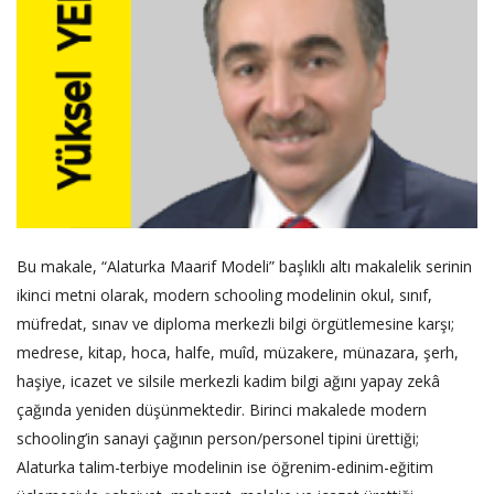
Bu makale, “Alaturka Maarif Modeli” başlıklı altı makalelik serinin
ikinci metni olarak, modern schooling modelinin okul, sınıf,
müfredat, sınav ve diploma merkezli bilgi örgütlemesine karşı;
medrese, kitap, hoca, halfe, muîd, müzakere, münazara, şerh,
haşiye, icazet ve silsile merkezli kadim bilgi ağını yapay zekâ
çağında yeniden düşünmektedir. Birinci makalede modern
schooling’in sanayi çağının person/personel tipini ürettiği;
Alaturka talim-terbiye modelinin ise öğrenim-edinim-eğitim