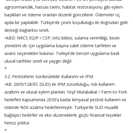
agroormancılık, hassas tarım, habitat restorasyonu gibi eylem
başlıkları ve ödeme oranları düzenli güncellenir. Ödemeler üç
ayda bir yapılabilir. Türkiye’de çevre koşulluluğu ile doğrudan gelir
desteği bağlantısı sınırlı.
•ABD: NRCS EQIP / CSP; örtü bitkisi, sulama verimliliği, besin
yönetimi vb. için uygulama başına sabit ödeme tarifeleri ve
avans seçenekleri bulunur. Türkiye’de benzer uygulama-bazlı
ulusal tarifeler sınırlı ve yaygın değil.
*
3.2. Pestisitlerin Sürdürülebilir Kullanımı ve IPM
•AB: 2009/128/EC (SUD) ile IPM zorunluluğu, risk-kullanım
azaltımı ve ulusal eylem planları; Yeşil Mutabakat / Farm-to-Fork
hedefleri kapsamında 2030’a kadar kimyasal pestisit kullanım ve
riskinde %50 azalma hedeflenmiştir. Türkiye’de SUD muadili
bağlayıcı hedefler ve eko-düzeneklerle güçlü finansal teşvikler
henüz yoktur.
*