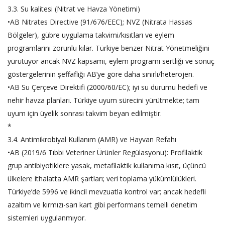
3.3. Su kalitesi (Nitrat ve Havza Yönetimi)
•AB Nitrates Directive (91/676/EEC); NVZ (Nitrata Hassas
Bölgeler), gübre uygulama takvimi/kısıtları ve eylem
programlarını zorunlu kılar. Türkiye benzer Nitrat Yönetmeliğini
yürütüyor ancak NVZ kapsamı, eylem programı sertliği ve sonuç
göstergelerinin şeffaflığı AB’ye göre daha sınırlı/heterojen.
•AB Su Çerçeve Direktifi (2000/60/EC); iyi su durumu hedefi ve
nehir havza planları. Türkiye uyum sürecini yürütmekte; tam
uyum için üyelik sonrası takvim beyan edilmiştir.
*
3.4. Antimikrobiyal Kullanım (AMR) ve Hayvan Refahı
•AB (2019/6 Tıbbi Veteriner Ürünler Regülasyonu): Profilaktik
grup antibiyotiklere yasak, metafilaktik kullanıma kısıt, üçüncü
ülkelere ithalatta AMR şartları; veri toplama yükümlülükleri.
Türkiye’de 5996 ve ikincil mevzuatla kontrol var; ancak hedefli
azaltım ve kırmızı-sarı kart gibi performans temelli denetim
sistemleri uygulanmıyor.