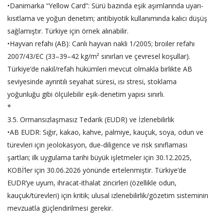
•Danimarka “Yellow Card”: Sürü bazında eşik aşımlarında uyarı-
kısıtlama ve yoğun denetim; antibiyotik kullanımında kalıcı düşüş
sağlamıştır. Türkiye için örnek alınabilir.
•Hayvan refahı (AB): Canlı hayvan nakli 1/2005; broiler refahı
2007/43/EC (33–39–42 kg/m² sınırları ve çevresel koşullar).
Türkiye’de nakil/refah hükümleri mevcut olmakla birlikte AB
seviyesinde ayrıntılı seyahat süresi, ısı stresi, stoklama
yoğunluğu gibi ölçülebilir eşik-denetim yapısı sınırlı.
*
3.5. Ormansızlaşmasız Tedarik (EUDR) ve İzlenebilirlik
•AB EUDR: Sığır, kakao, kahve, palmiye, kauçuk, soya, odun ve
türevleri için jeolokasyon, due-diligence ve risk sınıflaması
şartları; ilk uygulama tarihi büyük işletmeler için 30.12.2025,
KOBİ’ler için 30.06.2026 yönünde ertelenmiştir. Türkiye’de
EUDR’ye uyum, ihracat-ithalat zincirleri (özellikle odun,
kauçuk/türevleri) için kritik; ulusal izlenebilirlik/gözetim sisteminin
mevzuatla güçlendirilmesi gerekir.