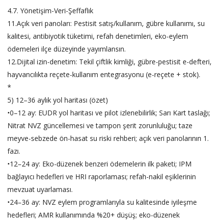
4.7. Yönetişim-Veri-Şeffaflık
11.Açık veri panoları: Pestisit satış/kullanım, gübre kullanımı, su
kalitesi, antibiyotik tüketimi, refah denetimleri, eko-eylem
ödemeleri ilçe düzeyinde yayımlansın.
12.Dijital izin-denetim: Tekil çiftlik kimliği, gübre-pestisit e-defteri,
hayvancılıkta reçete-kullanım entegrasyonu (e-reçete + stok).
*
5) 12–36 aylık yol haritası (özet)
•0–12 ay: EUDR yol haritası ve pilot izlenebilirlik; Sarı Kart taslağı;
Nitrat NVZ güncellemesi ve tampon şerit zorunluluğu; taze
meyve-sebzede ön-hasat su riski rehberi; açık veri panolarının 1.
fazı.
•12–24 ay: Eko-düzenek benzeri ödemelerin ilk paketi; IPM
bağlayıcı hedefleri ve HRI raporlaması; refah-nakil eşiklerinin
mevzuat uyarlaması.
•24–36 ay: NVZ eylem programlarıyla su kalitesinde iyileşme
hedefleri; AMR kullanımında %20+ düşüş; eko-düzenek