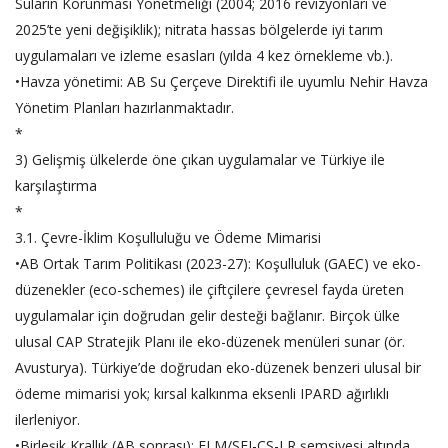
Suların Korunması Yönetmeliği (2004; 2016 revizyonları ve
2025’te yeni değişiklik); nitrata hassas bölgelerde iyi tarım
uygulamaları ve izleme esasları (yılda 4 kez örnekleme vb.).
•Havza yönetimi: AB Su Çerçeve Direktifi ile uyumlu Nehir Havza
Yönetim Planları hazırlanmaktadır.
*
3) Gelişmiş ülkelerde öne çıkan uygulamalar ve Türkiye ile
karşılaştırma
*
3.1. Çevre-İklim Koşulluluğu ve Ödeme Mimarisi
•AB Ortak Tarım Politikası (2023-27): Koşulluluk (GAEC) ve eko-
düzenekler (eco-schemes) ile çiftçilere çevresel fayda üreten
uygulamalar için doğrudan gelir desteği bağlanır. Birçok ülke
ulusal CAP Stratejik Planı ile eko-düzenek menüleri sunar (ör.
Avusturya). Türkiye’de doğrudan eko-düzenek benzeri ulusal bir
ödeme mimarisi yok; kırsal kalkınma eksenli IPARD ağırlıklı
ilerleniyor.
•Birleşik Krallık (AB sonrası): ELM/SFI-CS-LR şemsiyesi altında