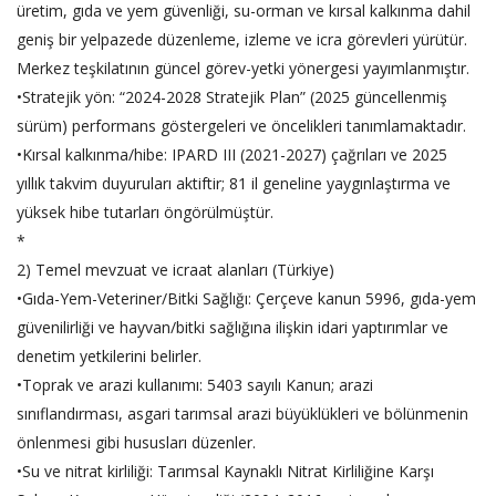
üretim, gıda ve yem güvenliği, su-orman ve kırsal kalkınma dahil
geniş bir yelpazede düzenleme, izleme ve icra görevleri yürütür.
Merkez teşkilatının güncel görev-yetki yönergesi yayımlanmıştır.
•Stratejik yön: “2024-2028 Stratejik Plan” (2025 güncellenmiş
sürüm) performans göstergeleri ve öncelikleri tanımlamaktadır.
•Kırsal kalkınma/hibe: IPARD III (2021-2027) çağrıları ve 2025
yıllık takvim duyuruları aktiftir; 81 il geneline yaygınlaştırma ve
yüksek hibe tutarları öngörülmüştür.
*
2) Temel mevzuat ve icraat alanları (Türkiye)
•Gıda-Yem-Veteriner/Bitki Sağlığı: Çerçeve kanun 5996, gıda-yem
güvenilirliği ve hayvan/bitki sağlığına ilişkin idari yaptırımlar ve
denetim yetkilerini belirler.
•Toprak ve arazi kullanımı: 5403 sayılı Kanun; arazi
sınıflandırması, asgari tarımsal arazi büyüklükleri ve bölünmenin
önlenmesi gibi hususları düzenler.
•Su ve nitrat kirliliği: Tarımsal Kaynaklı Nitrat Kirliliğine Karşı