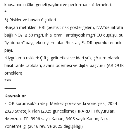
kapsamının ülke geneli yayılımı ve performans ödemeleri.
*
6) Riskler ve başarı ölçütleri
•Başarı metrikleri: HRI (pestisit risk göstergeleri), NVZ’de nitrata
bağlı NO₃⁻ ≤ 50 mg/L ihlal oranı, antibiyotik mg/PCU düşüşü, su
“iyi durum” payı, eko-eylem alanı/hektar, EUDR uyumlu tedarik
payı.
•Uygulama riskleri: Çiftçi gelir etkisi ve idari yük; çözüm olarak
basit tarife tabloları, avans ödemesi ve dijital başvuru. (ABD/UK
örnekleri)
***
⸻
Kaynaklar
•TOB kurumsal/strateji: Merkez görev-yetki yönergesi; 2024-
2028 Stratejik Plan (2025 güncelleme); IPARD III duyuruları.
•Mevzuat TR: 5996 sayılı Kanun; 5403 sayılı Kanun; Nitrat
Yönetmeliği (2016 rev. ve 2025 değişikliği).