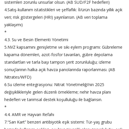
sistemleri zorunlu unsurlar olsun. (AB SUD/F2F hedefleri)
4.Satış-kullanım istatistikleri ve şeffaflık: İl/ürün bazında yıllık açık
veri; risk göstergeleri (HRI) yayınlansın. (AB veri toplama
yaklaşımı)
*
4.3. Su ve Besin Elementi Yönetimi
5.NVZ kapsamını genişletme ve sıkı eylem programı: Gübreleme
kapama dönemleri, azot-fosfor tavanları, gübre depolama
standartları ve tarla başı tampon şerit zorunluluğu; izleme
sonuçlarının halka açık havza panolarında raporlanması. (AB
Nitrates/WFD)
6.Su izleme entegrasyonu: Nitrat Yönetmeliği’nin 2025
değişiklikleriyle gelen düzenli örnekleme; nehir havza planı
hedefleri ve tarımsal destek koşulluluğu ile bağlansın.
*
4.4. AMR ve Hayvan Refahı
7.“Sarı Kart” benzeri antibiyotik eşik sistemi: Tür-yaş grubu