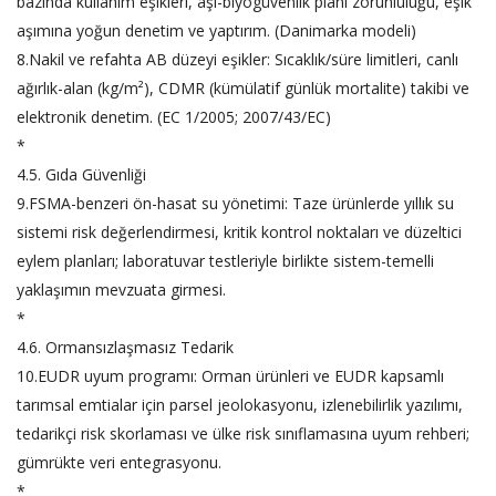
bazında kullanım eşikleri, aşı-biyogüvenlik planı zorunluluğu, eşik
aşımına yoğun denetim ve yaptırım. (Danimarka modeli)
8.Nakil ve refahta AB düzeyi eşikler: Sıcaklık/süre limitleri, canlı
ağırlık-alan (kg/m²), CDMR (kümülatif günlük mortalite) takibi ve
elektronik denetim. (EC 1/2005; 2007/43/EC)
*
4.5. Gıda Güvenliği
9.FSMA-benzeri ön-hasat su yönetimi: Taze ürünlerde yıllık su
sistemi risk değerlendirmesi, kritik kontrol noktaları ve düzeltici
eylem planları; laboratuvar testleriyle birlikte sistem-temelli
yaklaşımın mevzuata girmesi.
*
4.6. Ormansızlaşmasız Tedarik
10.EUDR uyum programı: Orman ürünleri ve EUDR kapsamlı
tarımsal emtialar için parsel jeolokasyonu, izlenebilirlik yazılımı,
tedarikçi risk skorlaması ve ülke risk sınıflamasına uyum rehberi;
gümrükte veri entegrasyonu.
*