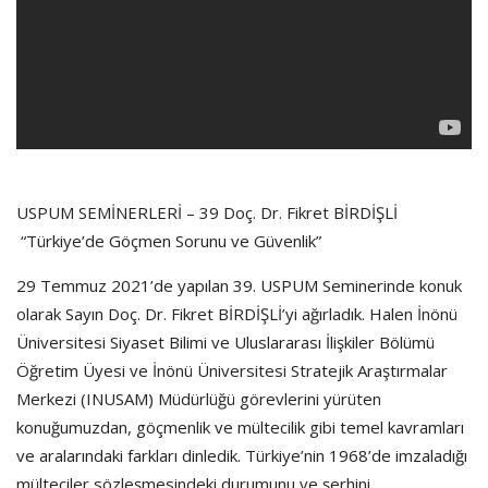
USPUM SEMİNERLERİ – 39 Doç. Dr. Fikret BİRDİŞLİ
“Türkiye’de Göçmen Sorunu ve Güvenlik”
29 Temmuz 2021’de yapılan 39. USPUM Seminerinde konuk
olarak Sayın Doç. Dr. Fikret BİRDİŞLİ’yi ağırladık. Halen İnönü
Üniversitesi Siyaset Bilimi ve Uluslararası İlişkiler Bölümü
Öğretim Üyesi ve İnönü Üniversitesi Stratejik Araştırmalar
Merkezi (INUSAM) Müdürlüğü görevlerini yürüten
konuğumuzdan, göçmenlik ve mültecilik gibi temel kavramları
ve aralarındaki farkları dinledik. Türkiye’nin 1968’de imzaladığı
mülteciler sözleşmesindeki durumunu ve şerhini