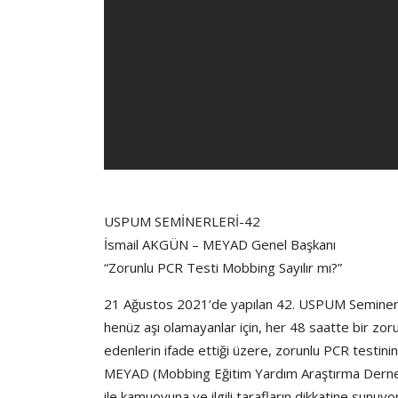
USPUM SEMİNERLERİ-42
İsmail AKGÜN – MEYAD Genel Başkanı
“Zorunlu PCR Testi Mobbing Sayılır mı?”
21 Ağustos 2021’de yapılan 42. USPUM Seminerind
henüz aşı olamayanlar için, her 48 saatte bir zo
edenlerin ifade ettiği üzere, zorunlu PCR testin
MEYAD (Mobbing Eğitim Yardım Araştırma Derneği) 
ile kamuoyuna ve ilgili tarafların dikkatine sunuyo