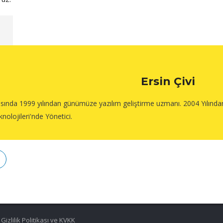
ı
Ersin Çivi
asında 1999 yılından günümüze yazılım geliştirme uzmanı. 2004 Yılında
knolojileri'nde Yönetici.
.
Gizlilik Politikası ve KVKK