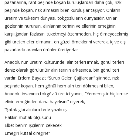
pazarlarına, rant peşinde koşan kuruluşlardan daha çok, rızk
peşinde koşan, risk almasını bilen kuruluşlar taşıyor. Onların
üretim ve tüketim dünyası, tokgözlülerin dünyasıdır. Onlar
gözlerinin nurunun, alınlarının terinin ve ellerinin emeğinin
karşılığından fazlasını tüketmeyi özenmeden, hiç ölmeyecekmiş
gibi üreten eller olmanın, en güzel örneklerini vererek, iç ve dış
pazarlarda aranılan ürünler üretiyorlar.
Anadolu’nun üretim kültüründe, alın terleri ırmak, gönül terleri
deniz olarak görülür.Bir alın terinin arkasında, bin gönül teri
vardır. Erdem Bayazıt “Sürüp Gelen Çağlardan” şiirinde, rızk
peşinde koşan, hem gönül hem alın teri dökmesini bilen,
Anadolu insanının tokgözlü üretici yanını, “Yememiştir hiç kimse
elinin emeğinden daha hayırlısını” diyerek,
“Şafak gibi alınlara terle yazılmış
Hakkın mutlak ölçüsünü
Elbet benim işçilerim çekecek
Emeğin kutsal direğine”