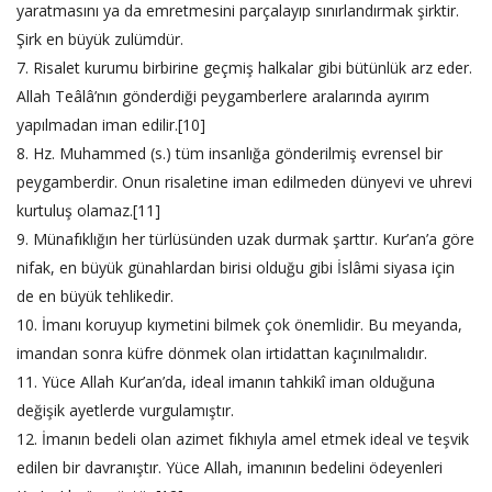
yaratmasını ya da emretmesini parçalayıp sınırlandırmak şirktir.
Şirk en büyük zulümdür.
7. Risalet kurumu birbirine geçmiş halkalar gibi bütünlük arz eder.
Allah Teâlâ’nın gönderdiği peygamberlere aralarında ayırım
yapılmadan iman edilir.[10]
8. Hz. Muhammed (s.) tüm insanlığa gönderilmiş evrensel bir
peygamberdir. Onun risaletine iman edilmeden dünyevi ve uhrevi
kurtuluş olamaz.[11]
9. Münafıklığın her türlüsünden uzak durmak şarttır. Kur’an’a göre
nifak, en büyük günahlardan birisi olduğu gibi İslâmi siyasa için
de en büyük tehlikedir.
10. İmanı koruyup kıymetini bilmek çok önemlidir. Bu meyanda,
imandan sonra küfre dönmek olan irtidattan kaçınılmalıdır.
11. Yüce Allah Kur’an’da, ideal imanın tahkikî iman olduğuna
değişik ayetlerde vurgulamıştır.
12. İmanın bedeli olan azimet fıkhıyla amel etmek ideal ve teşvik
edilen bir davranıştır. Yüce Allah, imanının bedelini ödeyenleri