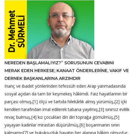
NEREDEN BAŞLAMALIYIZ?” SORUSUNUN CEVABINI
MERAK EDEN HERKESE; KANAAT ÖNDERLERİNE, VAKIF VE
DERNEK BAŞKANLARINA ARZIMDIR
İnanç ve ibadet yönlerinden tefessüh eden Arap yarımadasında
sosyal açıdan da tam bir keşmekeş hâkimdi. Faiz hayatlarının bir
parçası olmuş,[1] ölçü ve tartıda hilekârlık almış yürümüş,[2] içki
kendileri tarafından imal edilerek tabana yayılmış,[3] sınırsız evlilik
revaç bulmuş,[4] kız çocukları diri diri toprağa gömülmüş,[5]
yaşayan kadınlar mirastan düşürülmüş,[6] boşanmanın sınırı
kalmamış[7] ve hukuksuzluk hayatın her alanına hâkim olmuştur.