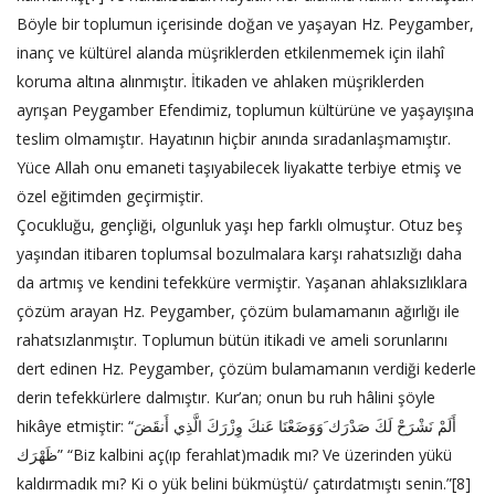
Böyle bir toplumun içerisinde doğan ve yaşayan Hz. Peygamber,
inanç ve kültürel alanda müşriklerden etkilenmemek için ilahî
koruma altına alınmıştır. İtikaden ve ahlaken müşriklerden
ayrışan Peygamber Efendimiz, toplumun kültürüne ve yaşayışına
teslim olmamıştır. Hayatının hiçbir anında sıradanlaşmamıştır.
Yüce Allah onu emaneti taşıyabilecek liyakatte terbiye etmiş ve
özel eğitimden geçirmiştir.
Çocukluğu, gençliği, olgunluk yaşı hep farklı olmuştur. Otuz beş
yaşından itibaren toplumsal bozulmalara karşı rahatsızlığı daha
da artmış ve kendini tefekküre vermiştir. Yaşanan ahlaksızlıklara
çözüm arayan Hz. Peygamber, çözüm bulamamanın ağırlığı ile
rahatsızlanmıştır. Toplumun bütün itikadi ve ameli sorunlarını
dert edinen Hz. Peygamber, çözüm bulamamanın verdiği kederle
derin tefekkürlere dalmıştır. Kur’an; onun bu ruh hâlini şöyle
hikâye etmiştir: “أَلَمْ نَشْرَحْ لَكَ صَدْرَك َوَوَضَعْنَا عَنكَ وِزْرَكَ الَّذِي أَنقَضَ
ظَهْرَك” “Biz kalbini aç(ıp ferahlat)madık mı? Ve üzerinden yükü
kaldırmadık mı? Ki o yük belini bükmüştü/ çatırdatmıştı senin.”[8]