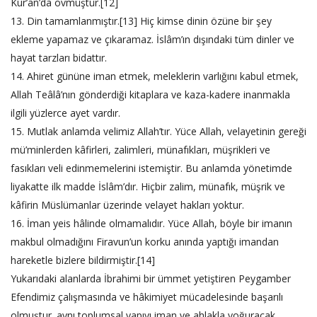
Kur’an’da övmüştür.[12]
13. Din tamamlanmıştır.[13] Hiç kimse dinin özüne bir şey
ekleme yapamaz ve çıkaramaz. İslâm’ın dışındaki tüm dinler ve
hayat tarzları bidattır.
14. Ahiret gününe iman etmek, meleklerin varlığını kabul etmek,
Allah Teâlâ’nın gönderdiği kitaplara ve kaza-kadere inanmakla
ilgili yüzlerce ayet vardır.
15. Mutlak anlamda velimiz Allah’tır. Yüce Allah, velayetinin gereği
mü’minlerden kâfirleri, zalimleri, münafıkları, müşrikleri ve
fasıkları veli edinmemelerini istemiştir. Bu anlamda yönetimde
liyakatte ilk madde İslâm’dır. Hiçbir zalim, münafık, müşrik ve
kâfirin Müslümanlar üzerinde velayet hakları yoktur.
16. İman yeis hâlinde olmamalıdır. Yüce Allah, böyle bir imanın
makbul olmadığını Firavun’un korku anında yaptığı imandan
hareketle bizlere bildirmiştir.[14]
Yukarıdaki alanlarda İbrahimi bir ümmet yetiştiren Peygamber
Efendimiz çalışmasında ve hâkimiyet mücadelesinde başarılı
olmuştur. aynı toplumsal yapıyı iman ve ahlakla yoğuracak