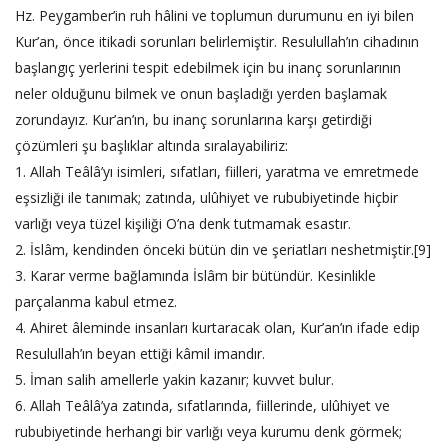
Hz. Peygamber’in ruh hâlini ve toplumun durumunu en iyi bilen
Kur’an, önce itikadi sorunları belirlemiştir. Resulullah’ın cihadının
başlangıç yerlerini tespit edebilmek için bu inanç sorunlarının
neler olduğunu bilmek ve onun başladığı yerden başlamak
zorundayız. Kur’an’ın, bu inanç sorunlarına karşı getirdiği
çözümleri şu başlıklar altında sıralayabiliriz:
1. Allah Teâlâ’yı isimleri, sıfatları, fiilleri, yaratma ve emretmede
eşsizliği ile tanımak; zatında, ulûhiyet ve rububiyetinde hiçbir
varlığı veya tüzel kişiliği O’na denk tutmamak esastır.
2. İslâm, kendinden önceki bütün din ve şeriatları neshetmiştir.[9]
3. Karar verme bağlamında İslâm bir bütündür. Kesinlikle
parçalanma kabul etmez.
4. Ahiret âleminde insanları kurtaracak olan, Kur’an’ın ifade edip
Resulullah’ın beyan ettiği kâmil imandır.
5. İman salih amellerle yakin kazanır; kuvvet bulur.
6. Allah Teâlâ’ya zatında, sıfatlarında, fiillerinde, ulûhiyet ve
rububiyetinde herhangi bir varlığı veya kurumu denk görmek;