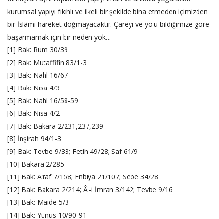
kurumsal yapıyı fıkıhlı ve ilkeli bir şekilde bina etmeden içimizden
bir İslâmî hareket doğmayacaktır. Çareyi ve yolu bildiğimize göre
başarmamak için bir neden yok…
[1] Bak: Rum 30/39
[2] Bak: Mutaffifin 83/1-3
[3] Bak: Nahl 16/67
[4] Bak: Nisa 4/3
[5] Bak: Nahl 16/58-59
[6] Bak: Nisa 4/2
[7] Bak: Bakara 2/231,237,239
[8] İnşirah 94/1-3
[9] Bak: Tevbe 9/33; Fetih 49/28; Saf 61/9
[10] Bakara 2/285
[11] Bak: A’raf 7/158; Enbiya 21/107; Sebe 34/28
[12] Bak: Bakara 2/214; Âl-i İmran 3/142; Tevbe 9/16
[13] Bak: Maide 5/3
[14] Bak: Yunus 10/90-91