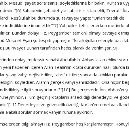
llah b. Mesud, şayet sorarsanız, söylediklerine bir bakın. Kur’an’a u
 reddedin.”[6] Sahabenin şehadetiyle sabittir ki kitap ehli, Tevrat’ı İb
rdı. Resûlullah bu durumda şu tavsiyeyi yaptı: “Onları tasdik de
ze indirdiklerine iman ettik.”[7] Yahudiler tefsir ederken metinde 
bilirler. Bundan dolayı Hz. Peygamber temkinli olmayı tavsiye etmişt
û Musa el-Eşarî şu tespiti yapmıştır: “İsrailoğulları elleriyle bazı ki
[8] Bu rivayet Buhari tarafından hadis olarak da verilmiştir.[9]
tlerinden dolayı müfessir sahabi Abdullah b. Abbas kitap ehline soru
n yeni haberleri içeren Allah Teâlâ’nın kitabı dururken nasıl olurda k
lar yazıp vahyi değiştirdiler, tahrif ettiler; sonra da aldıkları paralar
eldiğini söylediler. Allah’ın gerçek vahyi yanınızdadır. Ona hiçbir be
indirdikleiyle ilgili soruyorlar mı?”[10] Bu çerçevede İbni Abbas’ın ş
üheymindir. (Tüm geçmiş kitapların arzedildiği denetleyici ve göze
ir.”[11] Denetleyici ve güvenirlik özelliği Kur’an’ın temel vasıflarıdı
e alakalı sorular sormak vahyin ruhuna aykırıdır.
imselerden bilgi almayı Hz. Peygamber hoş karşılamamıştır. Konuyla 