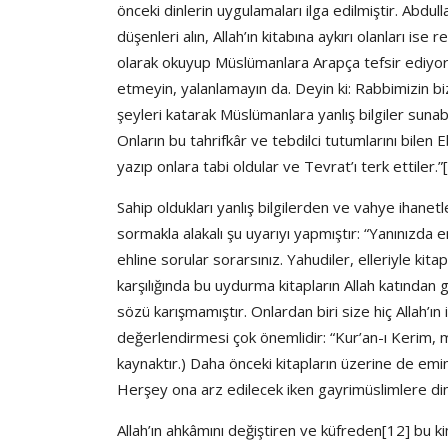
önceki dinlerin uygulamaları ilga edilmiştir. Abdu
düşenleri alın, Allah’ın kitabına aykırı olanları ise
olarak okuyup Müslümanlara Arapça tefsir ediyorla
etmeyin, yalanlamayın da. Deyin ki: Rabbimizin bi
şeyleri katarak Müslümanlara yanlış bilgiler suna
Onların bu tahrifkâr ve tebdilci tutumlarını bilen Eb
yazıp onlara tabi oldular ve Tevrat’ı terk ettiler.”
Sahip oldukları yanlış bilgilerden ve vahye ihane
sormakla alakalı şu uyarıyı yapmıştır: “Yanınızda e
ehline sorular sorarsınız. Yahudiler, elleriyle kitap
karşılığında bu uydurma kitapların Allah katından g
sözü karışmamıştır. Onlardan biri size hiç Allah’ın 
değerlendirmesi çok önemlidir: “Kur’an-ı Kerim, m
kaynaktır.) Daha önceki kitapların üzerine de emind
Herşey ona arz edilecek iken gayrimüslimlere dinl
Allah’ın ahkâmını değiştiren ve küfreden[12] bu k