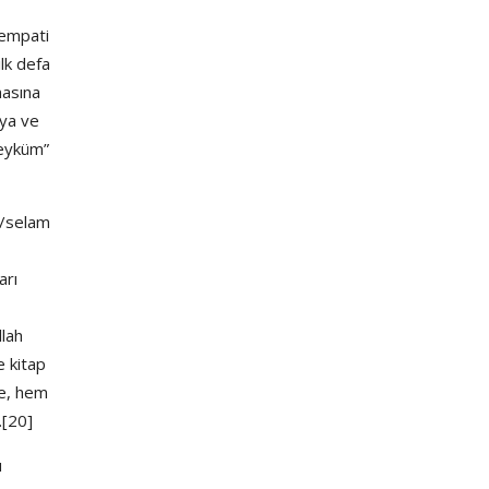
sempati
lk defa
masına
’ya ve
leyküm”
â/selam
arı
llah
e kitap
re, hem
.[20]
u