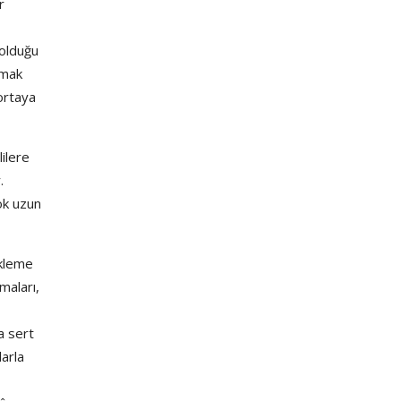
r
 olduğu
şmak
ortaya
ilere
.
ok uzun
ekleme
maları,
a sert
arla