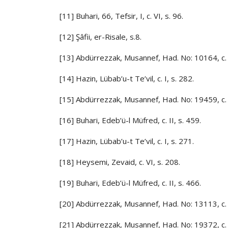
[11] Buhari, 66, Tefsir, I, c. VI, s. 96.
[12] Şâfii, er-Risale, s.8.
[13] Abdürrezzak, Musannef, Had. No: 10164, c. V
[14] Hazin, Lübab’u-t Te’vil, c. I, s. 282.
[15] Abdürrezzak, Musannef, Had. No: 19459, c. X, 
[16] Buhari, Edeb’ü-l Müfred, c. II, s. 459.
[17] Hazin, Lübab’u-t Te’vil, c. I, s. 271.
[18] Heysemi, Zevaid, c. VI, s. 208.
[19] Buhari, Edeb’ü-l Müfred, c. II, s. 466.
[20] Abdürrezzak, Musannef, Had. No: 13113, c. VI
[21] Abdürrezzak, Musannef, Had. No: 19372, c. 