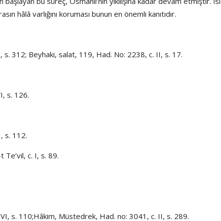
n başlayan bu süreç, Osmanlı’nın yıkılışına kadar devam etmiştir. İ
irasın hâlâ varlığını koruması bunun en önemli kanıtıdır.
. 312; Beyhaki, salat, 119, Had. No: 2238, c. II, s. 17.
, s. 126.
, s. 112.
e’vil, c. I, s. 89.
I, s. 110;Hâkim, Müstedrek, Had. no: 3041, c. II, s. 289.