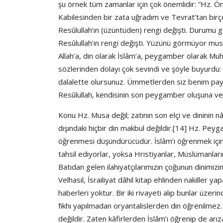
şu örnek tüm zamanlar için çok önemlidir: “Hz. Öme
Kabilesinden bir zata uğradım ve Tevrat’tan birç
Resûlullah’ın (üzüntüden) rengi değişti. Durumu g
Resûlullah’ın rengi değişti. Yüzünü görmüyor mu
Allah’a, din olarak İslâm’a, peygamber olarak Mu
sözlerinden dolayı çok sevindi ve şöyle buyurdu:
dalalette olursunuz. Ümmetlerden siz benim pay
Resûlullah, kendisinin son peygamber oluşuna ve şe
Konu Hz. Musa değil; zatının son elçi ve dininin 
dışındaki hiçbir din makbul değildir.[14] Hz. Pe
öğrenmesi düşündürücüdür. İslâm’ı öğrenmek için
tahsil ediyorlar, yoksa Hristiyanlar, Müslümanların
Batıdan gelen ilahiyatçılarımızın çoğunun dinimiz
Velhasıl, İsrailiyat dâhil kitap ehlinden nakiller
haberleri yoktur. Bir iki rivayeti alıp bunlar üze
fıkhı yapılmadan oryantalislerden din öğrenilme
değildir. Zaten kâfirlerden İslâm’ı öğrenip de arız