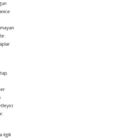
ygun
ranice
olmayan
ir.
taplar
itap
şer
u
tleyici
r.
ilgili