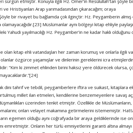
sürgün etmiştir. Konuyla ilgili Hz. Ömer’in Resûlullah’tan şöyle bi
ri ve Hristiyanları Arap yarımadasından çıkaracağım; oraya
öyle bir rivayet bu bağlamda çok ilginçtir: Hz. Peygamberin almış
da olamayacağıdır.[23] Müslümanlar aynı bölgeyi kitap ehliyle payla
deki Yahudi yayılmacılığı Hz. Peygamber’in ne kadar haklı olduğunu 
lan kitap ehli vatandaşları her zaman korumuş ve onlarla ilgili val
lanlar özgürce yaşamışlar ve dinlerinin gereklerini icra etmişlerdir
dir: “Kim ki zimmet ehlinden birini haksız yere öldürecek olursa, ç
mayacaklardır.”[24]
, hak dini tahrif ve tebdil, peygamberlere iftira ve suikast, kitaplara 
urtulmuş millet ilan etmeleri, kendilerine benzemeyenlere savaş aç
üşmanlıkları üzerinden tenkit etmiştir. Özellikle de Müslümanların,
yapmalarını; onları velayet makamına getirmelerini istememiştir. Hatt
arın egemen olduğu aynı coğrafyada bir araya geldiklerinde ise onl
ı emretmiştir. Onların her türlü emniyetlerini garanti altına almayı