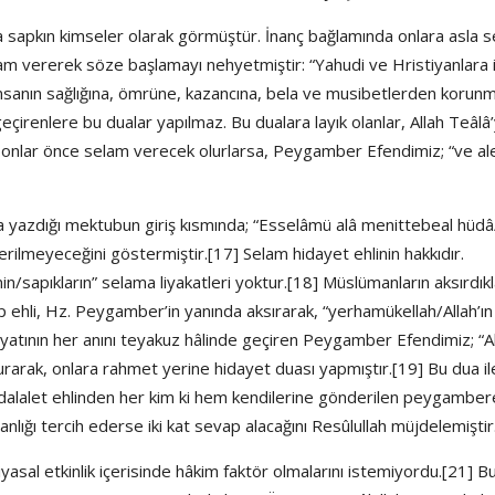
da sapkın kimseler olarak görmüştür. İnanç bağlamında onlara asla 
lam vererek söze başlamayı nehyetmiştir: “Yahudi ve Hristiyanlara i
nsanın sağlığına, ömrüne, kazancına, bela ve musibetlerden korun
geçirenlere bu dualar yapılmaz. Bu dualara layık olanlar, Allah Teâlâ
t onlar önce selam verecek olurlarsa, Peygamber Efendimiz; “ve a
a yazdığı mektubun giriş kısmında; “Esselâmü alâ menittebeal hüd
erilmeyeceğini göstermiştir.[17] Selam hidayet ehlinin hakkıdır.
n/sapıkların” selama liyakatleri yoktur.[18] Müslümanların aksırdıkl
tap ehli, Hz. Peygamber’in yanında aksırarak, “yerhamükellah/Allah’ın
ayatının her anını teyakuz hâlinde geçiren Peygamber Efendimiz; “A
rarak, onlara rahmet yerine hidayet duası yapmıştır.[19] Bu dua il
Bu dalalet ehlinden her kim ki hem kendilerine gönderilen peygambe
ğı tercih ederse iki kat sevap alacağını Resûlullah müjdelemiştir
asal etkinlik içerisinde hâkim faktör olmalarını istemiyordu.[21] B