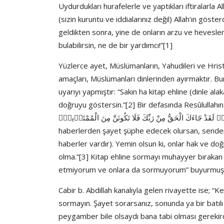
Uydurdukları hurafelerle ve yaptıkları iftiralarla A
(sizin kuruntu ve iddialarınız değil) Allah’ın göster
geldikten sonra, yine de onların arzu ve hevesler
bulabilirsin, ne de bir yardımcı!”[1]
Yüzlerce ayet, Müslümanların, Yahudileri ve Hrist
amaçları, Müslümanları dinlerinden ayırmaktır. Bun
uyarıyı yapmıştır: “Sakın ha kitap ehline (dinle al
doğruyu göstersin.”[2] Bir defasında Resûlullahın yanında şu ayet okundu: “كَ فَسْـَٔلِ الَّذ۪ينَ
ؤُ۫نَ الْكِتَابَ مِنْ قَبْلِكَۚ لَقَدْ جَٓاءَكَ الْحَقُّ مِنْ رَبِّكَ فَلَا تَكُونَنَّ مِنَ الْمُمْتَر۪ينَۙ
haberlerden şayet şüphe edecek olursan, senden e
haberler vardır). Yemin olsun ki, onlar hak ve d
olma.”[3] Kitap ehline sormayı muhayyer bırakan
etmiyorum ve onlara da sormuyorum” buyurmuşt
Cabir b. Abdillah kanalıyla gelen rivayette ise; “Ke
sormayın. Şayet sorarsanız, sonunda ya bir batılı
peygamber bile olsaydı bana tabi olması gerekir