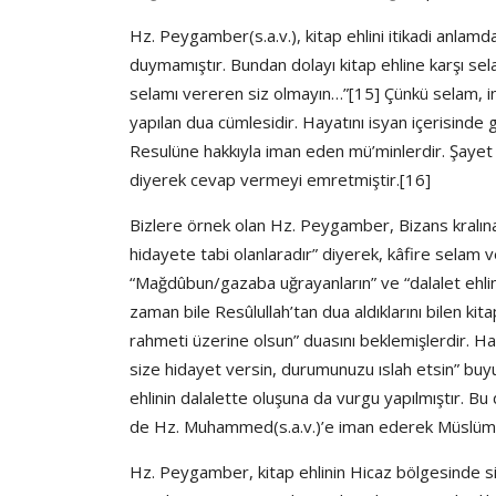
Hz. Peygamber(s.a.v.), kitap ehlini itikadi anlam
duymamıştır. Bundan dolayı kitap ehline karşı se
selamı vereren siz olmayın…”[15] Çünkü selam, i
yapılan dua cümlesidir. Hayatını isyan içerisinde 
Resulüne hakkıyla iman eden mü’minlerdir. Şaye
diyerek cevap vermeyi emretmiştir.[16]
Bizlere örnek olan Hz. Peygamber, Bizans kralın
hidayete tabi olanlaradır” diyerek, kâfire selam v
“Mağdûbun/gazaba uğrayanların” ve “dalalet ehlini
zaman bile Resûlullah’tan dua aldıklarını bilen ki
rahmeti üzerine olsun” duasını beklemişlerdir. H
size hidayet versin, durumunuzu ıslah etsin” buyu
ehlinin dalalette oluşuna da vurgu yapılmıştır. 
de Hz. Muhammed(s.a.v.)’e iman ederek Müslümanlı
Hz. Peygamber, kitap ehlinin Hicaz bölgesinde siy