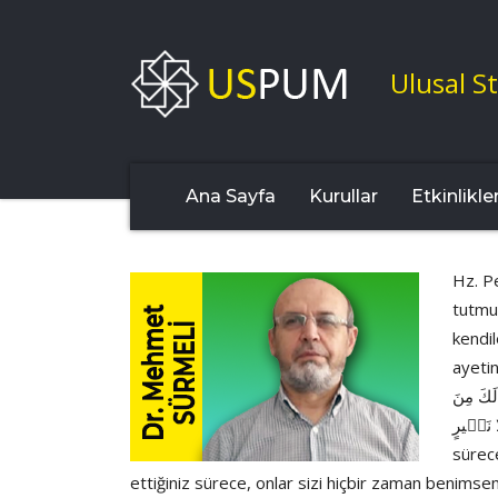
Ulusal St
Ana Sayfa
Kurullar
Etkinlikle
Hz. Pe
tutmuş
kendi
ayetin bilinmesi çok 
لَكَ مِنَ
ِ مِنْ وَلِيٍّ وَلَا نَص۪يرٍ
sürece
ettiğiniz sürece, onlar sizi hiçbir zaman benim