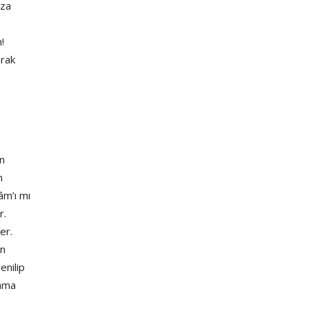
yza
!
arak
ın
n
âm’ı mı
r.
er.
en
enilip
lama