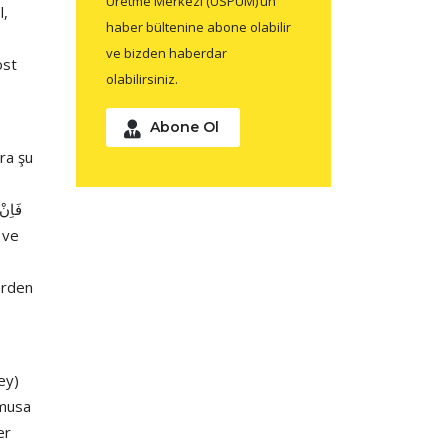
Üretme Merkezi (USPUM)’un
l,
haber bültenine abone olabilir
ve bizden haberdar
ost
olabilirsiniz.
Abone Ol
ara şu
erden
e
şey)
 musa
er