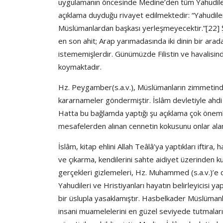
uygulamanın öncesinde Medine’den tüm Yahudileri 
açıklama duyduğu rivayet edilmektedir: “Yahudile
Müslümanlardan başkası yerleşmeyecektir.”[22] Ş
en son ahit; Arap yarımadasında iki dinin bir ara
istememişlerdir. Günümüzde Filistin ve havalisin
koymaktadır.
Hz. Peygamber(s.a.v.), Müslümanların zimmetinde o
kararnameler göndermiştir. İslâm devletiyle ahdi o
Hatta bu bağlamda yaptığı şu açıklama çok önemli
mesafelerden alınan cennetin kokusunu onlar ala
İslâm, kitap ehlini Allah Teâlâ’ya yaptıkları iftira
ve çıkarma, kendilerini sahte aidiyet üzerinden k
gerçekleri gizlemeleri, Hz. Muhammed (s.a.v.)’e d
Yahudileri ve Hristiyanları hayatın belirleyicisi 
bir üslupla yasaklamıştır. Hasbelkader Müslümanl
insani muamelelerini en güzel seviyede tutmaların