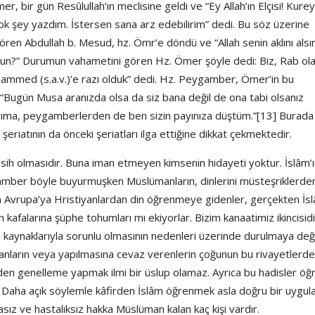
r, bir gün Resûlullah’ın meclisine geldi ve “Ey Allah’ın Elçisi! Kure
ok şey yazdım. İstersen sana arz edebilirim” dedi. Bu söz üzerine
ören Abdullah b. Mesud, hz. Ömr’e döndü ve “Allah senin aklını alsın
sun?” Durumun vahametini gören Hz. Ömer şöyle dedi: Biz, Rab ol
hammed (s.a.v.)’e razı olduk” dedi. Hz. Peygamber, Ömer’in bu
 “Bugün Musa aranızda olsa da siz bana değil de ona tabi olsanız
ıma, peygamberlerden de ben sizin payınıza düştüm.”[13] Burada
riatının da önceki şeriatları ilga ettiğine dikkat çekmektedir.
nâsih olmasıdır. Buna iman etmeyen kimsenin hidayeti yoktur. İslâm’
ygamber böyle buyurmuşken Müslümanların, dinlerini müsteşriklerde
 Avrupa’ya Hristiyanlardan din öğrenmeye gidenler, gerçekten İsl
 kafalarına şüphe tohumları mı ekiyorlar. Bizim kanaatimiz ikincisidi
in kaynaklarıyla sorunlu olmasının nedenleri üzerinde durulmaya değ
 yapanların veya yapılmasına cevaz verenlerin çoğunun bu rivayetlerd
rinden genelleme yapmak ilmi bir üslup olamaz. Ayrıca bu hadisler öğr
z. Daha açık söylemle kâfirden İslâm öğrenmek asla doğru bir uygu
asız ve hastalıksız hakka Müslüman kalan kaç kişi vardır.