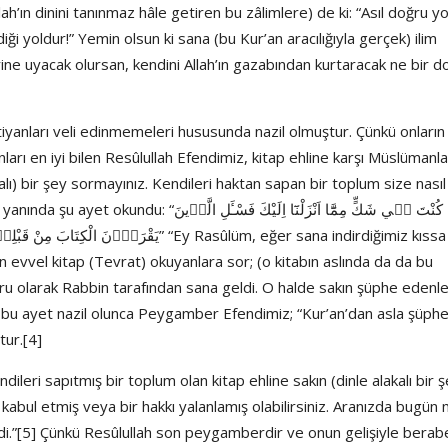
llah’ın dinini tanınmaz hâle getiren bu zâlimlere) de ki: “Asıl doğru yo
diği yoldur!” Yemin olsun ki sana (bu Kur’an aracılığıyla gerçek) ilim
ine uyacak olursan, kendini Allah’ın gazabından kurtaracak ne bir d
iyanları veli edinmemeleri hususunda nazil olmuştur. Çünkü onların
ları en iyi bilen Resûlullah Efendimiz, kitap ehline karşı Müslümanl
akalı) bir şey sormayınız. Kendileri haktan sapan bir toplum size nasıl
فَاِنْ كُنْتَ ف۪ي شَكٍّ مِمَّٓا اَنْزَلْنَٓا اِلَيْ
يَقْرَ” “Ey Rasûlüm, eğer sana indirdiğimiz kıssa ve
vvel kitap (Tevrat) okuyanlara sor; (o kitabın aslında da da bu
oğru olarak Rabbin tarafından sana geldi. O halde sakın şüphe edenl
 bu ayet nazil olunca Peygamber Efendimiz; “Kur’an’dan asla şüph
ur.[4]
ndileri sapıtmış bir toplum olan kitap ehline sakın (dinle alakalı bir 
 kabul etmiş veya bir hakkı yalanlamış olabilirsiniz. Aranızda bugün
di.”[5] Çünkü Resûlullah son peygamberdir ve onun gelişiyle berab