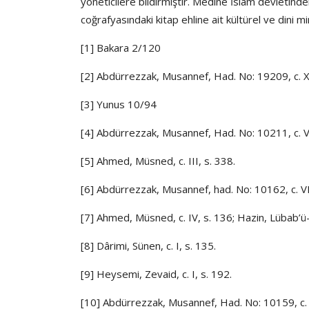
yöneticilere bildirmiştir. Medine İslâm devletinde
coğrafyasındaki kitap ehline ait kültürel ve dini m
[1] Bakara 2/120
[2] Abdürrezzak, Musannef, Had. No: 19209, c. X, s
[3] Yunus 10/94
[4] Abdürrezzak, Musannef, Had. No: 10211, c. VI
[5] Ahmed, Müsned, c. III, s. 338.
[6] Abdürrezzak, Musannef, had. No: 10162, c. VI
[7] Ahmed, Müsned, c. IV, s. 136; Hazin, Lübab’ü-t T
[8] Dârimi, Sünen, c. I, s. 135.
[9] Heysemi, Zevaid, c. I, s. 192.
[10] Abdürrezzak, Musannef, Had. No: 10159, c. V