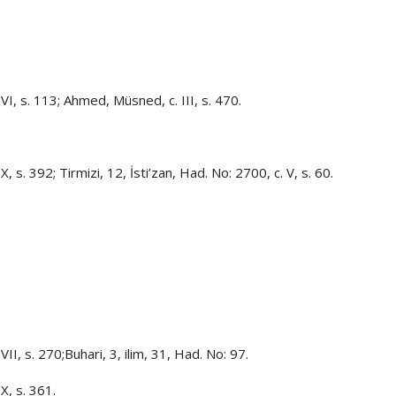
I, s. 113; Ahmed, Müsned, c. III, s. 470.
s. 392; Tirmizi, 12, İsti’zan, Had. No: 2700, c. V, s. 60.
I, s. 270;Buhari, 3, ilim, 31, Had. No: 97.
X, s. 361.