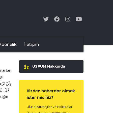
Abonelik
İletişim
USPUM Hakkında
manları
şu
قُلْ اِنّ
Bizden haberdar olmak
ister misiniz?
Ulusal Stratejiler ve Politikalar