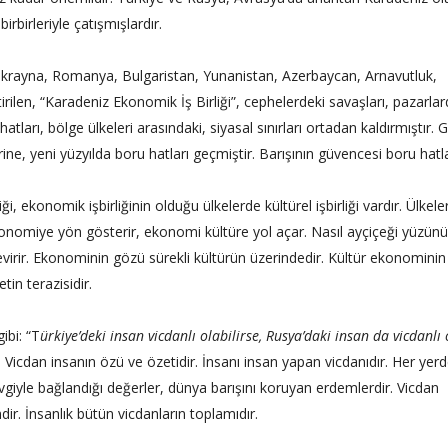
irbirleriyle çatışmışlardır.
 Ukrayna, Romanya, Bulgaristan, Yunanistan, Azerbaycan, Arnavutluk,
rilen, “Karadeniz Ekonomik İş Birliği”, cephelerdeki savaşları, pazarlar
tları, bölge ülkeleri arasındaki, siyasal sınırları ortadan kaldırmıştır.
rine, yeni yüzyılda boru hatları geçmiştir. Barışının güvencesi boru hatla
ği, ekonomik işbirliğinin olduğu ülkelerde kültürel işbirliği vardır. Ülkele
ekonomiye yön gösterir, ekonomi kültüre yol açar. Nasıl ayçiçeği yüzün
virir. Ekonominin gözü sürekli kültürün üzerindedir. Kültür ekonomini
in terazisidir.
ibi: “T
ürkiye’deki insan vicdanlı olabilirse, Rusya’daki insan da vicdanlı o
. Vicdan insanın özü ve özetidir. İnsanı insan yapan vicdanıdır. Her yer
iyle bağlandığı değerler, dünya barışını koruyan erdemlerdir. Vicdan
ir. İnsanlık bütün vicdanların toplamıdır.