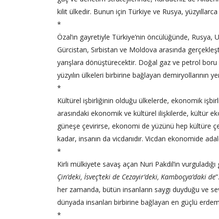
kilit ülkedir. Bunun için Türkiye ve Rusya, yüzyıllarca b
*
Özal’ın gayretiyle Türkiye’nin öncülüğünde, Rusya,
Gürcistan, Sırbistan ve Moldova arasında gerçekleşti
yarışlara dönüştürecektir. Doğal gaz ve petrol boru ha
yüzyılın ülkeleri birbirine bağlayan demiryollarının ye
*
Kültürel işbirliğinin olduğu ülkelerde, ekonomik işbirli
arasındaki ekonomik ve kültürel ilişkilerde, kültür 
güneşe çevirirse, ekonomi de yüzünü hep kültüre çe
kadar, insanın da vicdanıdır. Vicdan ekonomide adalet
*
Kirli mülkiyete savaş açan Nuri Pakdil’in vurguladığı g
Çin’deki, İsveç’teki de Cezayir’deki, Kamboçya’daki de
”
her zamanda, bütün insanların saygı duyduğu ve sevg
dünyada insanları birbirine bağlayan en güçlü erdemd
*