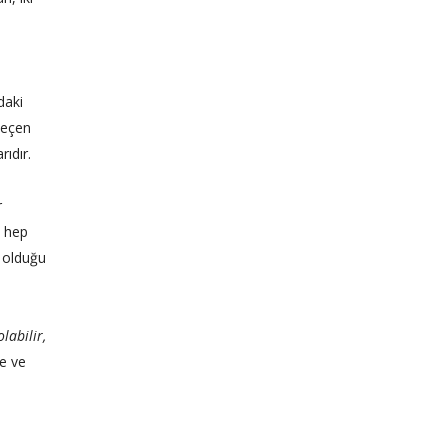
daki
 Geçen
rıdır.
r
ü hep
n olduğu
labilir,
de ve