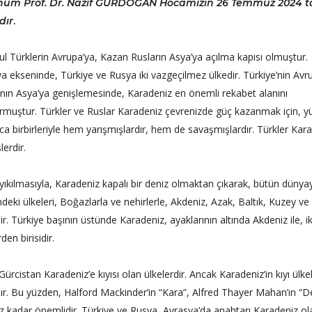
um Prof. Dr. Nazif GÜRDOĞAN Hocamızın 26 Temmuz 2024 ta
dır
.
ul Türklerin Avrupa’ya, Kazan Rusların Asya’ya açılma kapısı olmuştur.
a ekseninde, Türkiye ve Rusya iki vazgeçilmez ülkedir. Türkiye’nin Avr
nın Asya’ya genişlemesinde, Karadeniz en önemli rekabet alanını
rmuştur. Türkler ve Ruslar Karadeniz çevrenizde güç kazanmak için, yü
a birbirleriyle hem yarışmışlardır, hem de savaşmışlardır. Türkler Kara
erdir.
n yıkılmasıyla, Karadeniz kapalı bir deniz olmaktan çıkarak, bütün dünya
deki ülkeleri, Boğazlarla ve nehirlerle, Akdeniz, Azak, Baltık, Kuzey v
. Türkiye başının üstünde Karadeniz, ayaklarının altında Akdeniz ile, ik
den birisidir.
cistan Karadeniz’e kıyısı olan ülkelerdir. Ancak Karadeniz’in kıyı ülkel
ardır. Bu yüzden, Halford Mackinder’in “Kara”, Alfred Thayer Mahan’ın “D
z kadar önemlidir. Türkiye ve Rusya, Avrasya’da anahtarı Karadeniz ola