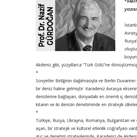
*
Merh
yazısı
İstanb
Avrasy
Rusya’
oluştu
boyunc
Akdeniz gibi, yüzyıllarca “Türk Gölü”ne dönüştürmüşl
*
Sovyetler Birliğinin dağılmasıyla ve Berlin Duvarını
bir deniz haline gelmiştir. Karadeniz Avrasya eksenin
denizlerine bağlayan, dünyadaki en önemli iç denizdir
kıtanın ve iki denizin denetiminde en stratejik ülkeler
*
Türkiye, Rusya, Ukrayna, Romanya, Bulgaristan ve Gür
aşan, bir stratejik ve kültürel etkinlik coğrafyası v
güç ve denetim stratejilerinde, Karadeniz de Akdeni