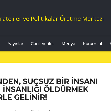
ratejiler ve Politikalar Üretme Merkezi
r
Yayınlar
Canlı Veriler
Medya
Kurumsal
DEN, SUÇSUZ BİR İNSANI
 İNSANLIĞI ÖLDÜRMEK
LE GELİNİR!