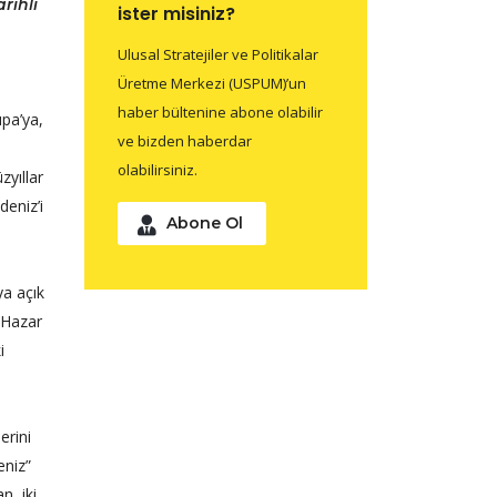
rihli
ister misiniz?
Ulusal Stratejiler ve Politikalar
Üretme Merkezi (USPUM)’un
haber bültenine abone olabilir
upa’ya,
ve bizden haberdar
olabilirsiniz.
zyıllar
deniz’i
Abone Ol
ya açık
e Hazar
i
erini
eniz”
n, iki