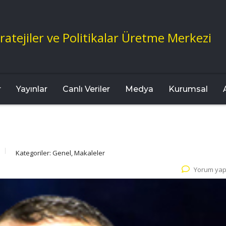
ratejiler ve Politikalar Üretme Merkezi
r
Yayınlar
Canlı Veriler
Medya
Kurumsal
Kategoriler:
Genel, Makaleler
Yorum yap