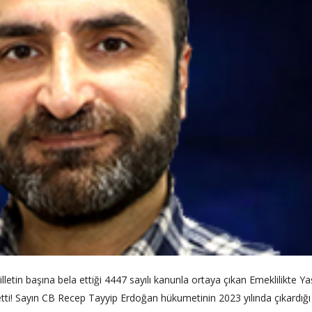
letin başına bela ettiği 4447 sayılı kanunla ortaya çıkan Emeklilikte Y
 etti! Sayın CB Recep Tayyip Erdoğan hükumetinin 2023 yılında çıkardığ