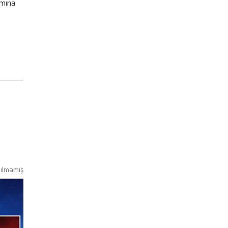
smına
ılmamış