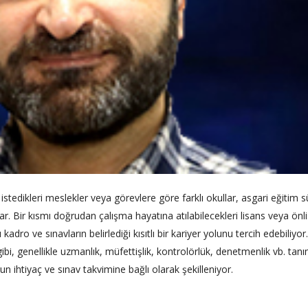
tedikleri meslekler veya görevlere göre farklı okullar, asgari eğitim sü
. Bir kısmı doğrudan çalışma hayatına atılabilecekleri lisans veya önl
ro ve sınavların belirlediği kısıtlı bir kariyer yolunu tercih edebiliyor.
bi, genellikle uzmanlık, müfettişlik, kontrolörlük, denetmenlik vb. tan
ihtiyaç ve sınav takvimine bağlı olarak şekilleniyor.