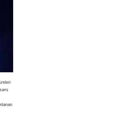
releri
isans
ımlanan