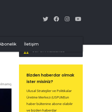
Abonelik
İletişim
USPUM Hakkında
Bizden haberdar olmak
ister misiniz?
ılmamış
Ulusal Stratejiler ve Politikalar
Üretme Merkezi (USPUM)’un
haber bültenine abone olabilir
ve bizden haberdar