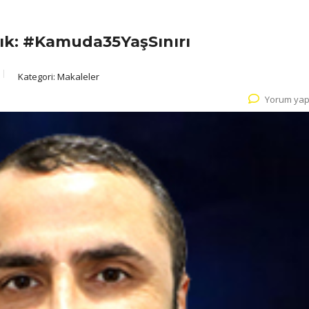
lık: #Kamuda35YaşSınırı
Kategori:
Makaleler
Yorum yap