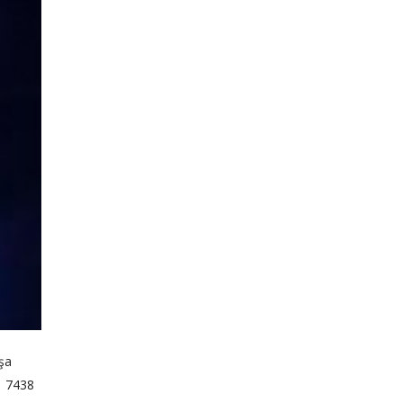
aşa
ı 7438