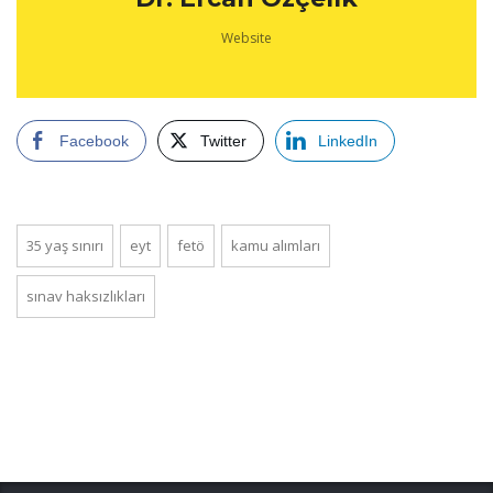
Website
Facebook
Twitter
LinkedIn
35 yaş sınırı
eyt
fetö
kamu alımları
sınav haksızlıkları