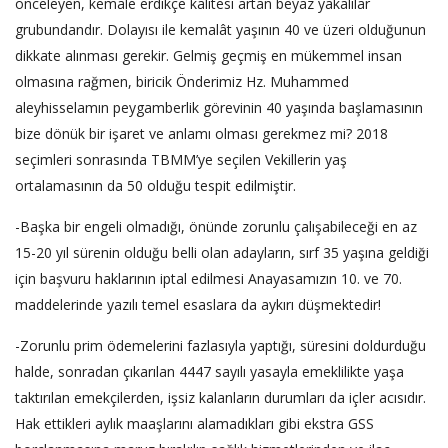
önceleyen, kemale erdikçe kalitesi artan beyaz yakalılar
grubundandır. Dolayısı ile kemalât yaşının 40 ve üzeri olduğunun
dikkate alınması gerekir. Gelmiş geçmiş en mükemmel insan
olmasına rağmen, biricik Önderimiz Hz. Muhammed
aleyhisselamın peygamberlik görevinin 40 yaşında başlamasının
bize dönük bir işaret ve anlamı olması gerekmez mi? 2018
seçimleri sonrasında TBMM’ye seçilen Vekillerin yaş
ortalamasının da 50 olduğu tespit edilmiştir.
-Başka bir engeli olmadığı, önünde zorunlu çalışabileceği en az
15-20 yıl sürenin olduğu belli olan adayların, sırf 35 yaşına geldiği
için başvuru haklarının iptal edilmesi Anayasamızın 10. ve 70.
maddelerinde yazılı temel esaslara da aykırı düşmektedir!
-Zorunlu prim ödemelerini fazlasıyla yaptığı, süresini doldurduğu
halde, sonradan çıkarılan 4447 sayılı yasayla emeklilikte yaşa
taktırılan emekçilerden, işsiz kalanların durumları da içler acısıdır.
Hak ettikleri aylık maaşlarını alamadıkları gibi ekstra GSS