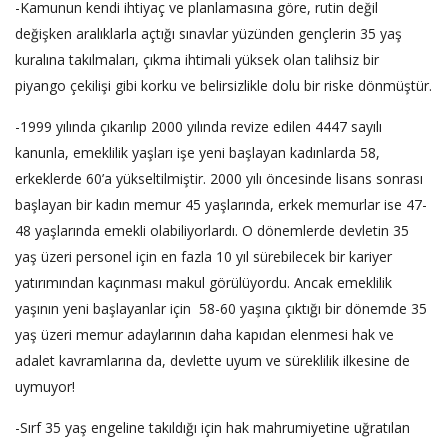
-Kamunun kendi ihtiyaç ve planlamasına göre, rutin değil
değişken aralıklarla açtığı sınavlar yüzünden gençlerin 35 yaş
kuralına takılmaları, çıkma ihtimali yüksek olan talihsiz bir
piyango çekilişi gibi korku ve belirsizlikle dolu bir riske dönmüştür.
-1999 yılında çıkarılıp 2000 yılında revize edilen 4447 sayılı
kanunla, emeklilik yaşları işe yeni başlayan kadınlarda 58,
erkeklerde 60’a yükseltilmiştir. 2000 yılı öncesinde lisans sonrası
başlayan bir kadın memur 45 yaşlarında, erkek memurlar ise 47-
48 yaşlarında emekli olabiliyorlardı. O dönemlerde devletin 35
yaş üzeri personel için en fazla 10 yıl sürebilecek bir kariyer
yatırımından kaçınması makul görülüyordu. Ancak emeklilik
yaşının yeni başlayanlar için 58-60 yaşına çıktığı bir dönemde 35
yaş üzeri memur adaylarının daha kapıdan elenmesi hak ve
adalet kavramlarına da, devlette uyum ve süreklilik ilkesine de
uymuyor!
-Sırf 35 yaş engeline takıldığı için hak mahrumiyetine uğratılan