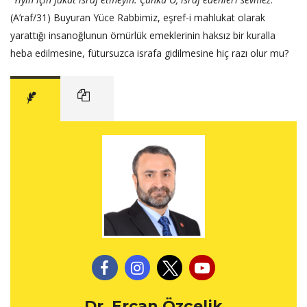
(A’raf/31) Buyuran Yüce Rabbimiz, eşref-i mahlukat olarak
yarattığı insanoğlunun ömürlük emeklerinin haksız bir kuralla
heba edilmesine, fütursuzca israfa gidilmesine hiç razı olur mu?
Dr. Ercan Özçelik