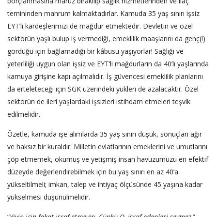
borçlanmasına maruz bırakılıp sağlık hizmetlerinden ve ilaç
temininden mahrum kalmaktadırlar. Kamuda 35 yaş sınırı işsiz
EYT’li kardeşlerimizi de mağdur etmektedir. Devletin ve özel
sektörün yaşlı bulup iş vermediği, emeklilik maaşlarını da genç(!)
gördüğü için bağlamadığı bir kâbusu yaşıyorlar! Sağlığı ve
yeterliliği uygun olan işsiz ve EYT’li mağdurların da 40’lı yaşlarında
kamuya girişine kapı açılmalıdır. İş güvencesi emeklilik planlarını
da erteleteceği için SGK üzerindeki yükleri de azalacaktır. Özel
sektörün de ileri yaşlardaki işsizleri istihdam etmeleri teşvik
edilmelidir.
Özetle, kamuda işe alımlarda 35 yaş sınırı düşük, sonuçları ağır
ve haksız bir kuraldır. Milletin evlatlarının emeklerini ve umutlarını
çöp etmemek, okumuş ve yetişmiş insan havuzumuzu en efektif
düzeyde değerlendirebilmek için bu yaş sınırı en az 40’a
yükseltilmeli; imkan, talep ve ihtiyaç ölçüsünde 45 yaşına kadar
yükselmesi düşünülmelidir.
“
Yiyin için fakat israf etmeyin. Çünkü O, israf edenleri sevmez
.”