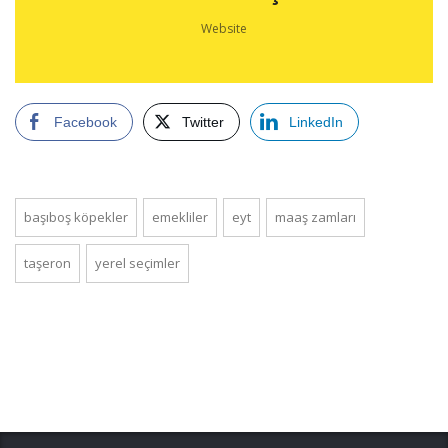
Website
Facebook
Twitter
LinkedIn
başıboş köpekler
emekliler
eyt
maaş zamları
taşeron
yerel seçimler