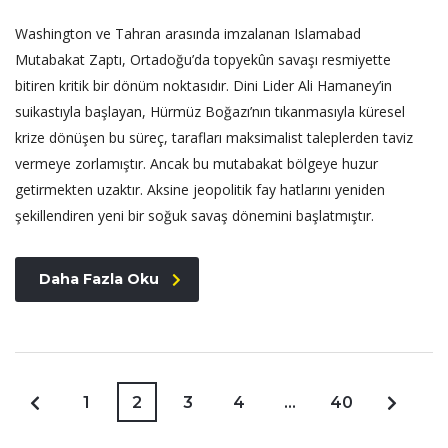
Washington ve Tahran arasında imzalanan Islamabad
Mutabakat Zaptı, Ortadoğu’da topyekûn savaşı resmiyette
bitiren kritik bir dönüm noktasıdır. Dini Lider Ali Hamaney’in
suikastıyla başlayan, Hürmüz Boğazı’nın tıkanmasıyla küresel
krize dönüşen bu süreç, tarafları maksimalist taleplerden taviz
vermeye zorlamıştır. Ancak bu mutabakat bölgeye huzur
getirmekten uzaktır. Aksine jeopolitik fay hatlarını yeniden
şekillendiren yeni bir soğuk savaş dönemini başlatmıştır.
Daha Fazla Oku
1
2
3
4
…
40