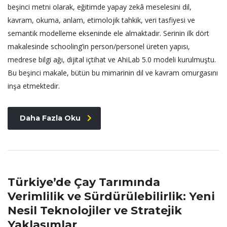
beşinci metni olarak, eğitimde yapay zekâ meselesini dil,
kavram, okuma, anlam, etimolojik tahkik, veri tasfiyesi ve
semantik modelleme ekseninde ele almaktadır. Serinin ilk dört
makalesinde schooling’in person/personel üreten yapısı,
medrese bilgi ağı, dijital içtihat ve AhiLab 5.0 modeli kurulmuştu.
Bu beşinci makale, bütün bu mimarinin dil ve kavram omurgasını
inşa etmektedir.
Daha Fazla Oku
Türkiye’de Çay Tarımında
Verimlilik ve Sürdürülebilirlik: Yeni
Nesil Teknolojiler ve Stratejik
Yaklaşımlar