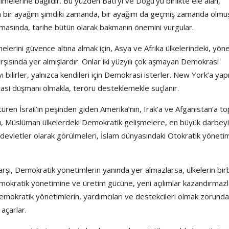
ilmelerine bağlıdır. Bu yüzden Batı’yı ve Doğu’yu birlikte ele alan,
 bir ayağım şimdiki zamanda, bir ayağım da geçmiş zamanda olmu
lınmasında, tarihe bütün olarak bakmanın önemini vurgular.
melerini güvence altına almak için, Asya ve Afrika ülkelerindeki, yö
şısında yer almışlardır. Onlar iki yüzyılı çok aşmayan Demokrasi
 bilirler, yalnızca kendileri için Demokrasi isterler. New York’a yap
rasi düşmanı olmakla, terörü desteklemekle suçlanır.
ren İsrail’in peşinden giden Amerika’nın, Irak’a ve Afganistan’a to
ı, Müslüman ülkelerdeki Demokratik gelişmelere, en büyük darbeyi
devletler olarak görülmeleri, İslam dünyasındaki Otokratik yönetim
rşı, Demokratik yönetimlerin yanında yer almazlarsa, ülkelerin birb
Demokratik yönetimine ve üretim gücüne, yeni açılımlar kazandırmazl
demokratik yönetimlerin, yardımcıları ve destekcileri olmak zorundad
açarlar.