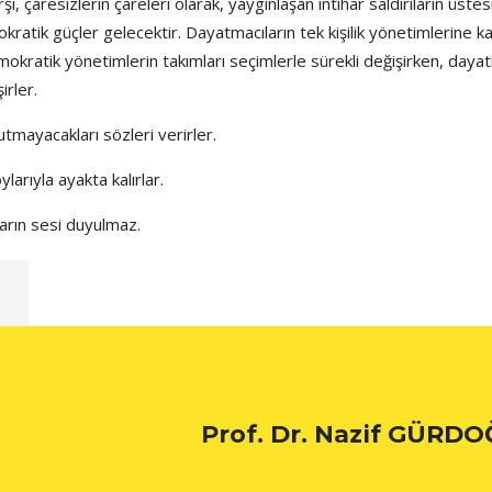
şı, çaresizlerin çareleri olarak, yaygınlaşan intihar saldırıların üste
kratik güçler gelecektir. Dayatmacıların tek kişilik yönetimlerine ka
emokratik yönetimlerin takımları seçimlerle sürekli değişirken, daya
irler.
utmayacakları sözleri verirler.
larıyla ayakta kalırlar.
arın sesi duyulmaz.
ı
Prof. Dr. Nazif GÜRD