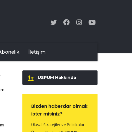
Abonelik
İletişim
k
USPUM Hakkında
tim
Bizden haberdar olmak
ister misiniz?
ını
Ulusal Stratejiler ve Politikalar