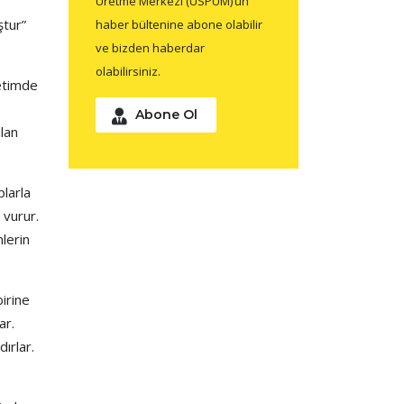
Üretme Merkezi (USPUM)’un
ştur”
haber bültenine abone olabilir
ve bizden haberdar
olabilirsiniz.
netimde
Abone Ol
ılan
plarla
 vurur.
lerin
irine
ar.
ırlar.