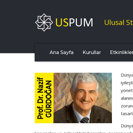
Ulusal St
Ana Sayfa
Kurullar
Etkinlikle
Dünyad
iyileş
yönet
alanın
zorun
tasarl
Dünyad