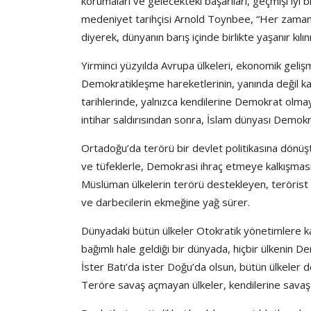
korumaları ve gelecekteki başarıları, geçmişi iyi b
medeniyet tarihçisi Arnold Toynbee, “Her zaman
diyerek, dünyanın barış içinde birlikte yaşanır kı
Yirminci yüzyılda Avrupa ülkeleri, ekonomik geliş
Demokratikleşme hareketlerinin, yanında değil kar
tarihlerinde, yalnızca kendilerine Demokrat olmayı
intihar saldırısından sonra, İslam dünyası Demok
Ortadoğu’da terörü bir devlet politikasına dönüştü
ve tüfeklerle, Demokrasi ihraç etmeye kalkışmas
Müslüman ülkelerin terörü destekleyen, terörist 
ve darbecilerin ekmeğine yağ sürer.
Dünyadaki bütün ülkeler Otokratik yönetimlere ka
bağımlı hale geldiği bir dünyada, hiçbir ülkenin 
İster Batı’da ister Doğu’da olsun, bütün ülkeler 
Teröre savaş açmayan ülkeler, kendilerine savaş 