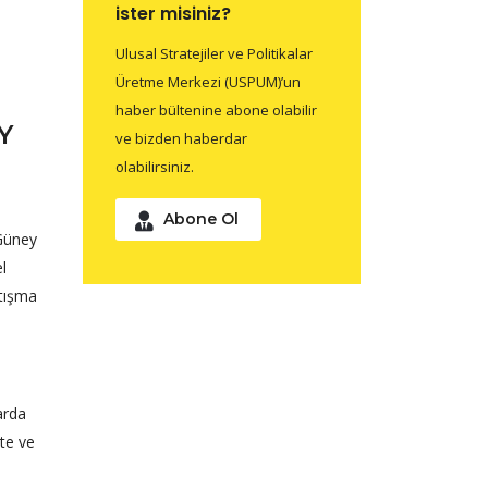
ister misiniz?
Ulusal Stratejiler ve Politikalar
Üretme Merkezi (USPUM)’un
haber bültenine abone olabilir
Y
ve bizden haberdar
olabilirsiniz.
Abone Ol
 Güney
l
atışma
arda
kte ve