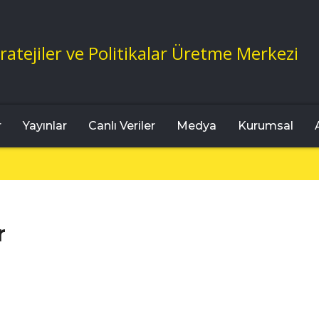
ratejiler ve Politikalar Üretme Merkezi
r
Yayınlar
Canlı Veriler
Medya
Kurumsal
r