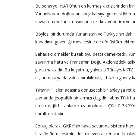
Bu senaryo, NATO’nun en karmaşık krizlerinden birin
Yunanistan’ın doğrudan karşı karşıya gelmesi ihtima
savunma mekanizmasından çok, kriz yönetimi ve ara
Böylesi bir durumda Yunanistan ve Türkiye’nin dahi
kanadının güvenliği meselesine de dönüştürmektedi
Sahadaki örnekler bu tabloyu desteklemektedir. Yuna
savunma hattı ve Fransa’nın Doğu Akdeniz’deki askeri
yaratmaktadır. Bu kuşatma, yalnızca Türkiye-KKTC h
dışlanması ya da yalnız bırakılması, ittifakın güney k
Tatar’ın “Helen adasına dönüşecek bir anlayışa ret ce
zamanda jeopolitik bir kırmızı çizgidir. Kıbrıs Tü
da stratejik bir anlam kazanmaktadır. Çünkü GKRY’nin 
daraltmaktadır.
Sonuç olarak, GKRY’nin hava savunma sistemi hamles
İsrail’in Rum kesimini destekleyen askeri varlığı, 