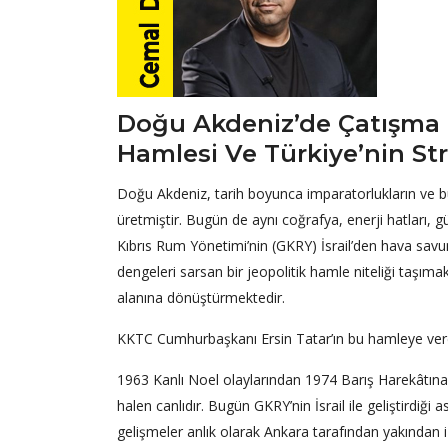
Doğu Akdeniz’de Çatışma Eşi
Hamlesi Ve Türkiye’nin S
Doğu Akdeniz, tarih boyunca imparatorlukların ve b
üretmiştir. Bugün de aynı coğrafya, enerji hatları, g
Kıbrıs Rum Yönetimi’nin (GKRY) İsrail’den hava savu
dengeleri sarsan bir jeopolitik hamle niteliği taşıma
alanına dönüştürmektedir.
KKTC Cumhurbaşkanı Ersin Tatar’ın bu hamleye verdiği
1963 Kanlı Noel olaylarından 1974 Barış Harekâtına k
halen canlıdır. Bugün GKRY’nin İsrail ile geliştirdiği a
gelişmeler anlık olarak Ankara tarafından yakından iz