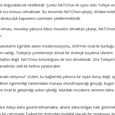
i doğurabilecek niteliktedir. Çünkü NATO’nun iki üyesi olan Türkiye ve
li söz konusu olmaktadır. Bu durumda NATO’nun işleyişi, ittifakın kolek
buluculuk kapasitesi üzerinden şekillenmektedir.
l olması, meseleyi yalnızca Kıbrıs meselesi olmaktan çıkarıp, NATO’nu
r.
nistan’ın Ege’deki askeri modernizasyonu, GKRY’nin İsrail ile kurduğu
 varlığı, Türkiye’yi çevrelemeye dönük bir stratejik kuşatma izlenimi
attını değil, NATO’nun bütünlüğünü de test etmektedir. Zira Türkiye’n
anadında ciddi bir kırılma yaratacaktır.
vabı veriyoruz” sözleri, bu bağlamda yalnızca bir siyasi duruş değil, a
rk halkının egemenliği tanınmadan masaya oturulmayacağı gerçeği, bugü
İsrail ile geliştirdiği askeri işbirliği, Ada’daki müzakere zeminini daha
i Ada’yı daha güvenli kılmamakta, aksine daha kırılgan hale getirmek
olası bir çatışmada Türkiye’nin doğrudan müdahil olacağı bir senaryoyu