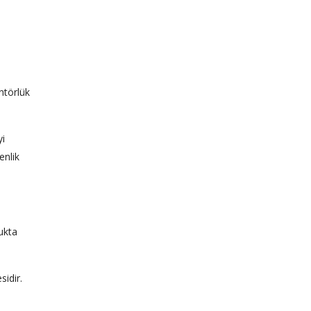
ntörlük
yi
enlik
kukta
sidir.