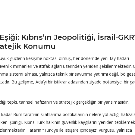
ği: Kıbrıs’ın Jeopolitiği, İsrail-GKR
tratejik Konumu
üyük güçlerin kesişme noktası olmuş, her dönemde yeni fay hatları
üvenlik mimarileri ve ittifak ağları üzerinden yeniden şekillenmektedir.
nma sistemi alması, yalnızca teknik bir savunma yatırımı değil, bölgese
ktadır. Bu gelişme, Ada’yı bir istikrar adasından ziyade potansiyel bir ç
 tepki, tarihsel hafızanın ve stratejik gerçekliğin bir yansımasıdır.
adar Rum tarafının silahlanma politikalarının nelere yol açtığı hafızal
skeri işbirliği, Kıbrıs Türk halkının güvenlik kaygılarını yeniden tetikleme
lenmektedir. Tatar’ın “Türkiye ile istişare içindeyiz” vurgusu, yalnızca