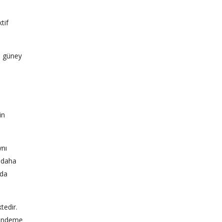
tif
n güney
in
ynı
n daha
 da
tedir.
 gündeme