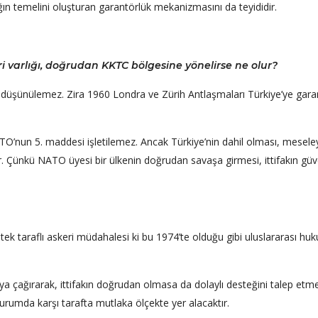
ığın temelini oluşturan garantörlük mekanizmasını da teyididir.
ri varlığı, doğrudan KKTC bölgesine yönelirse ne olur?
 düşünülemez. Zira 1960 Londra ve Zürih Antlaşmaları Türkiye’ye gara
O’nun 5. maddesi işletilemez. Ancak Türkiye’nin dahil olması, mesele
Çünkü NATO üyesi bir ülkenin doğrudan savaşa girmesi, ittifakın güv
 tek taraflı askeri müdahalesi ki bu 1974’te olduğu gibi uluslararası hu
tıya çağırarak, ittifakın doğrudan olmasa da dolaylı desteğini talep etme
urumda karşı tarafta mutlaka ölçekte yer alacaktır.