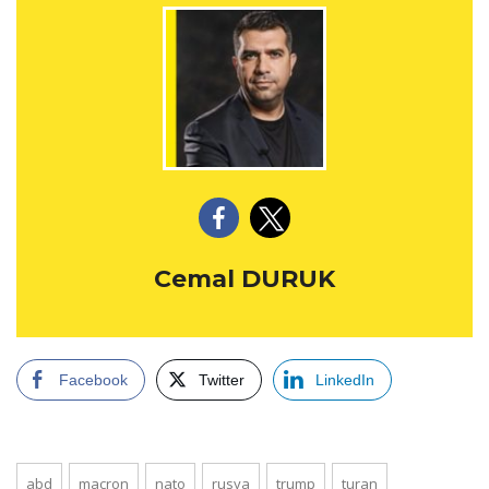
Cemal DURUK
Facebook
Twitter
LinkedIn
abd
macron
nato
rusya
trump
turan