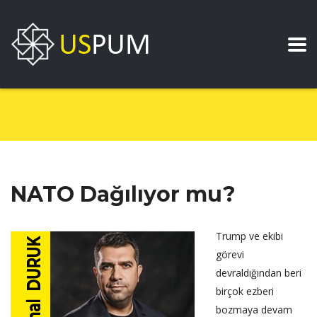
NATO Dağılıyor mu?
Trump ve ekibi
görevi
devraldığından beri
birçok ezberi
bozmaya devam