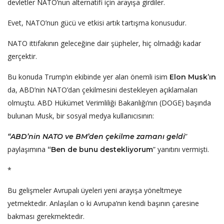
devletler NATO’nun alternatifi için arayışa girdiler.
Evet, NATO’nun gücü ve etkisi artık tartışma konusudur.
NATO ittifakının geleceğine dair şüpheler, hiç olmadığı kadar
gerçektir.
Bu konuda Trump’ın ekibinde yer alan önemli isim
Elon Musk’ın
da, ABD’nin NATO’dan çekilmesini destekleyen açıklamaları
olmuştu. ABD Hükümet Verimliliği Bakanlığı’nın (DOGE) başında
bulunan Musk, bir sosyal medya kullanıcısının:
”
“ABD’nin NATO ve BM’den çekilme zamanı geldi
paylaşımına
” yanıtını vermişti.
“Ben de bunu destekliyorum
*
Bu gelişmeler Avrupalı üyeleri yeni arayışa yöneltmeye
yetmektedir. Anlaşılan o ki Avrupa’nın kendi başının çaresine
bakması gerekmektedir.