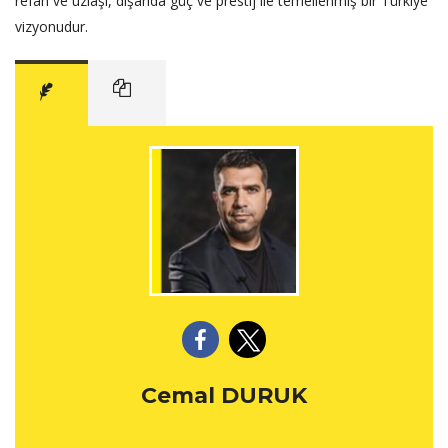
refah ve uzlaşı, dışarıda güç ve prestij ile temellenmiş bir Türkiye
vizyonudur.
Cemal DURUK