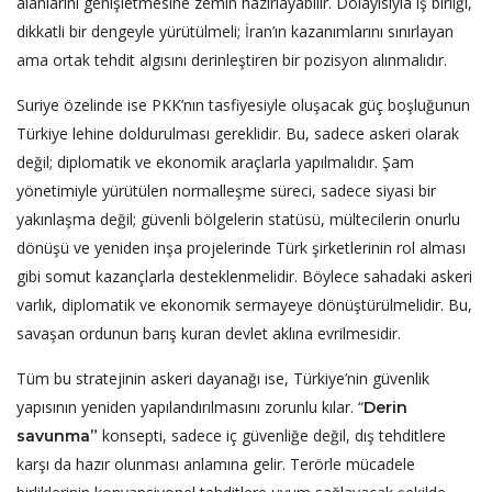
alanlarını genişletmesine zemin hazırlayabilir. Dolayısıyla iş birliği,
dikkatli bir dengeyle yürütülmeli; İran’ın kazanımlarını sınırlayan
ama ortak tehdit algısını derinleştiren bir pozisyon alınmalıdır.
Suriye özelinde ise PKK’nın tasfiyesiyle oluşacak güç boşluğunun
Türkiye lehine doldurulması gereklidir. Bu, sadece askeri olarak
değil; diplomatik ve ekonomik araçlarla yapılmalıdır. Şam
yönetimiyle yürütülen normalleşme süreci, sadece siyasi bir
yakınlaşma değil; güvenli bölgelerin statüsü, mültecilerin onurlu
dönüşü ve yeniden inşa projelerinde Türk şirketlerinin rol alması
gibi somut kazançlarla desteklenmelidir. Böylece sahadaki askeri
varlık, diplomatik ve ekonomik sermayeye dönüştürülmelidir. Bu,
savaşan ordunun barış kuran devlet aklına evrilmesidir.
Tüm bu stratejinin askeri dayanağı ise, Türkiye’nin güvenlik
yapısının yeniden yapılandırılmasını zorunlu kılar. “
Derin
konsepti, sadece iç güvenliğe değil, dış tehditlere
savunma”
karşı da hazır olunması anlamına gelir. Terörle mücadele