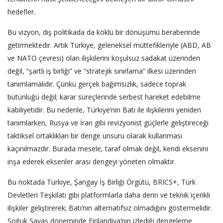
hedefler.
Bu vizyon, dış politikada da köklü bir dönüşümü beraberinde
getirmektedir. Artık Türkiye, geleneksel müttefikleriyle (ABD, AB
ve NATO çevresi) olan ilişkilerini koşulsuz sadakat üzerinden
değil, “şartlı iş birliği” ve “stratejik sınırlama” ilkesi üzerinden
tanımlamalıdır. Çünkü gerçek bağımsızlık, sadece toprak
bütünlüğü değil; karar süreçlerinde serbest hareket edebilme
kabiliyetidir. Bu nedenle, Türkiye’nin Batı ile ilişkilerini yeniden
tanımlarken, Rusya ve İran gibi revizyonist güçlerle geliştireceği
taktiksel ortaklıkları bir denge unsuru olarak kullanması
kaçınılmazdır. Burada mesele, taraf olmak değil, kendi eksenini
inşa ederek eksenler arası dengeyi yöneten olmaktır.
Bu noktada Türkiye, Şangay İş Birliği Örgütü, BRICS+, Türk
Devletleri Teşkilatı gibi platformlarla daha derin ve teknik içerikli
ilişkiler geliştirerek; Batı’nın alternatifsiz olmadığını göstermelidir.
Soğuk Savaş döneminde Finlandiya’nın izlediği dengeleme