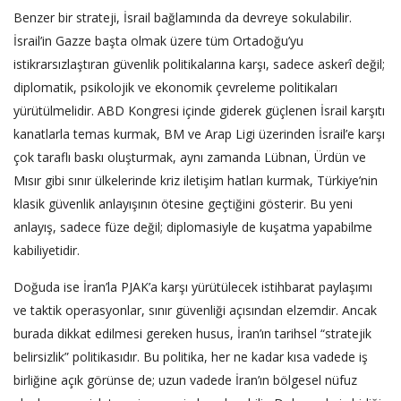
Benzer bir strateji, İsrail bağlamında da devreye sokulabilir.
İsrail’in Gazze başta olmak üzere tüm Ortadoğu’yu
istikrarsızlaştıran güvenlik politikalarına karşı, sadece askerî değil;
diplomatik, psikolojik ve ekonomik çevreleme politikaları
yürütülmelidir. ABD Kongresi içinde giderek güçlenen İsrail karşıtı
kanatlarla temas kurmak, BM ve Arap Ligi üzerinden İsrail’e karşı
çok taraflı baskı oluşturmak, aynı zamanda Lübnan, Ürdün ve
Mısır gibi sınır ülkelerinde kriz iletişim hatları kurmak, Türkiye’nin
klasik güvenlik anlayışının ötesine geçtiğini gösterir. Bu yeni
anlayış, sadece füze değil; diplomasiyle de kuşatma yapabilme
kabiliyetidir.
Doğuda ise İran’la PJAK’a karşı yürütülecek istihbarat paylaşımı
ve taktik operasyonlar, sınır güvenliği açısından elzemdir. Ancak
burada dikkat edilmesi gereken husus, İran’ın tarihsel “stratejik
belirsizlik” politikasıdır. Bu politika, her ne kadar kısa vadede iş
birliğine açık görünse de; uzun vadede İran’ın bölgesel nüfuz