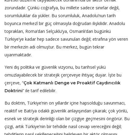
zorundadır. Çünkü coğrafya, bu millete sadece sınırlar değil,
sorumluluklar da yükler. Bu sorumluluk, Anadolu’nun tarih
boyunca merkezî bir güç olmasıyla doğrudan ilişkilidir. Anadolu
toprakları, Roma’dan Selçuklu’ya, Osmanlı’dan bugünkü
Türkiye’ye kadar hep sadece savunulan değil; etrafına yön veren
bir merkezin adı olmuştur. Bu merkez, bugün tekrar
uyanmaktadır.
Yeni dış politika ve güvenlik vizyonu, bu tarihsel yükü
omuzlayabilecek bir stratejik çerçeveye ihtiyaç duyar. İşte bu
çerçeve, “
Çok Katmanlı Denge ve Proaktif Caydırıcılık
” ile tarif edilebilir.
Doktrini
Bu doktrin, Türkiye’nin on yıllardır içine hapsolduğu savunmacı,
reaktif ve Batı’ya odaklı güvenlik anlayışından çıkarak; çok yönlü,
esnek ve stratejik derinliği olan bir çizgiye geçmesini öngörür. Bu
çizgi, artık Türkiye’nin bir tehdide nasıl cevap vereceğini değil;
tehditlerin nasıl şekilleneceğini belirleyen bir aktör olmasını