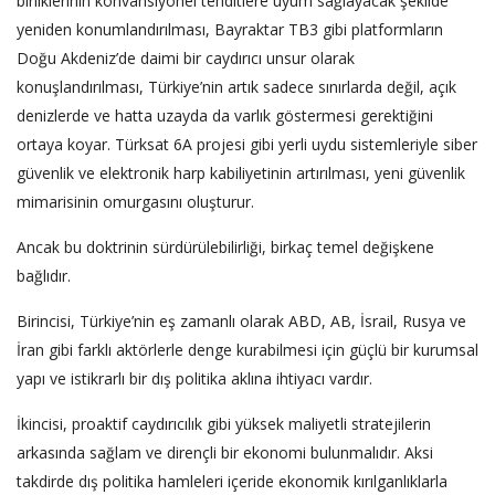
birliklerinin konvansiyonel tehditlere uyum sağlayacak şekilde
yeniden konumlandırılması, Bayraktar TB3 gibi platformların
Doğu Akdeniz’de daimi bir caydırıcı unsur olarak
konuşlandırılması, Türkiye’nin artık sadece sınırlarda değil, açık
denizlerde ve hatta uzayda da varlık göstermesi gerektiğini
ortaya koyar. Türksat 6A projesi gibi yerli uydu sistemleriyle siber
güvenlik ve elektronik harp kabiliyetinin artırılması, yeni güvenlik
mimarisinin omurgasını oluşturur.
Ancak bu doktrinin sürdürülebilirliği, birkaç temel değişkene
bağlıdır.
Birincisi, Türkiye’nin eş zamanlı olarak ABD, AB, İsrail, Rusya ve
İran gibi farklı aktörlerle denge kurabilmesi için güçlü bir kurumsal
yapı ve istikrarlı bir dış politika aklına ihtiyacı vardır.
İkincisi, proaktif caydırıcılık gibi yüksek maliyetli stratejilerin
arkasında sağlam ve dirençli bir ekonomi bulunmalıdır. Aksi
takdirde dış politika hamleleri içeride ekonomik kırılganlıklarla